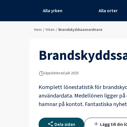
Alla yrken
Alla orter
Hem
/
Yrken
/
Brandskyddssamordnare
Brandskyddss
Uppdaterad juli 2025
Komplett lönestatistik för
brandsky
användardata
. Medellönen ligger på
hamnar på kontot.
Fantastiska nyhet
Dela sidan
Lägg till din l