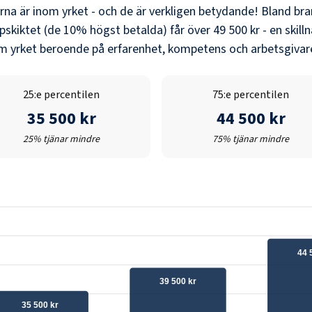
erna är inom yrket - och de är verkligen betydande! Bland
br
pskiktet (de 10% högst betalda) får över
49 500 kr
- en skill
nom yrket beroende på erfarenhet, kompetens och arbetsgivare
25:e percentilen
75:e percentilen
35 500 kr
44 500 kr
25% tjänar mindre
75% tjänar mindre
44 
39 500 kr
35 500 kr