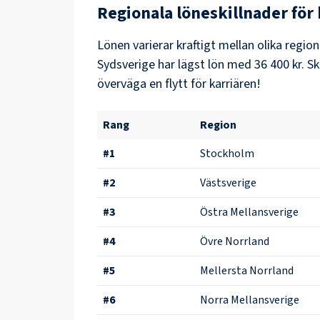
Regionala löneskillnader för
Lönen varierar kraftigt mellan olika region
Sydsverige
har lägst lön med
36 400 kr
. S
överväga en flytt för karriären!
Rang
Region
#
1
Stockholm
#
2
Västsverige
#
3
Östra Mellansverige
#
4
Övre Norrland
#
5
Mellersta Norrland
#
6
Norra Mellansverige