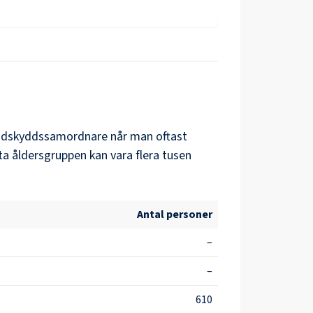
ndskyddssamordnare
når man oftast
ta åldersgruppen kan vara flera tusen
Antal personer
–
–
610