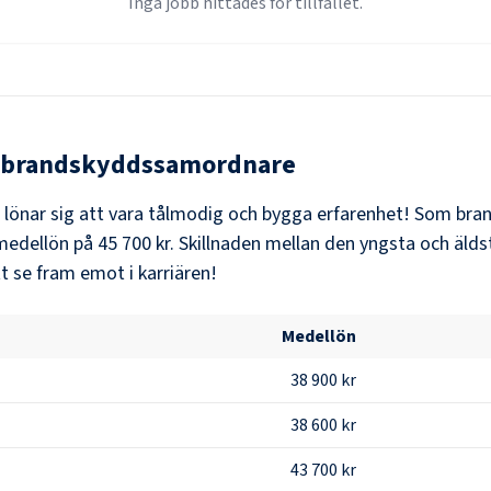
Inga jobb hittades för tillfället.
brandskyddssamordnare
t lönar sig att vara tålmodig och bygga erfarenhet! Som
bra
medellön på
45 700 kr
. Skillnaden mellan den yngsta och älds
t se fram emot i karriären!
Medellön
38 900 kr
38 600 kr
43 700 kr