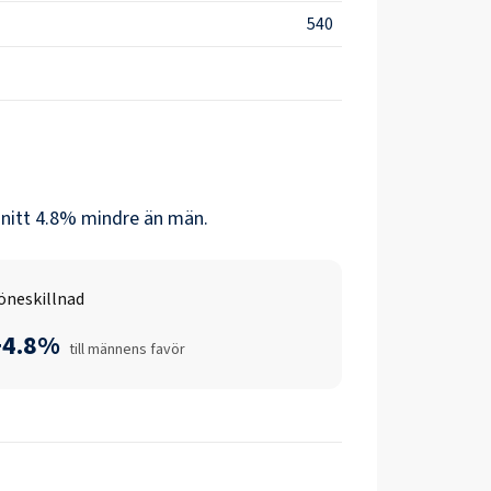
540
nitt
4.8
% mindre än
män
.
öneskillnad
+4.8%
till männens favör