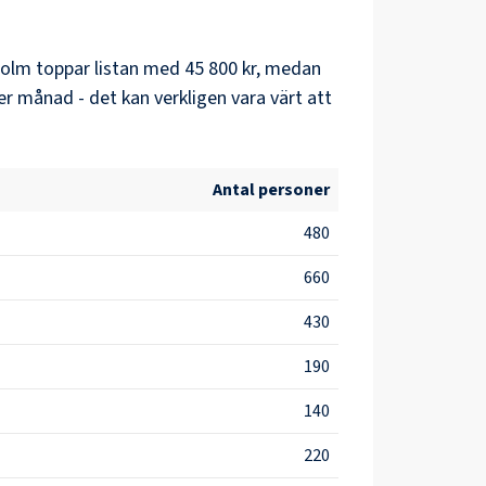
holm
toppar listan med
45 800 kr
, medan
er månad - det kan verkligen vara värt att
Antal personer
480
660
430
190
140
220