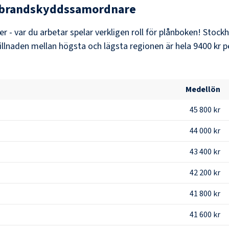
brandskyddssamordnare
er - var du arbetar spelar verkligen roll för plånboken!
Stock
killnaden mellan högsta och lägsta regionen är hela
9400 kr
p
Medellön
45 800 kr
44 000 kr
43 400 kr
42 200 kr
41 800 kr
41 600 kr