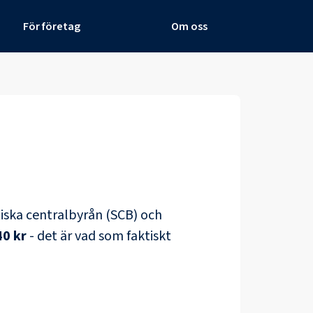
För företag
Om oss
stiska centralbyrån (SCB) och
40 kr
- det är vad som faktiskt