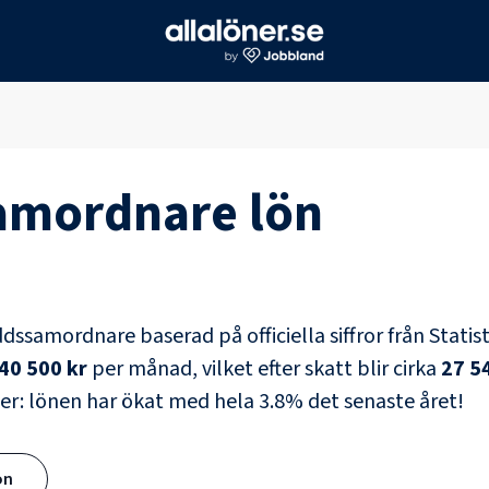
amordnare
lön
ddssamordnare
baserad på officiella siffror från Stati
40 500 kr
per månad, vilket efter skatt blir cirka
27 5
er: lönen har ökat med hela
3.8
% det senaste året!
ön