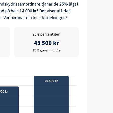
andskyddssamordnare
tjänar de 25% lägst
nad på hela
14 000 kr
! Det visar att det
. Var hamnar din lön i fördelningen?
90:e percentilen
49 500 kr
90% tjänar mindre
49 500 kr
500 kr