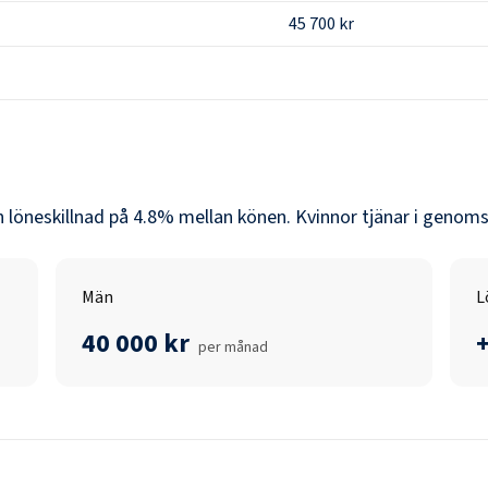
45 700 kr
n löneskillnad på
4.8
% mellan könen.
Kvinnor
tjänar i genoms
Män
L
40 000 kr
per månad