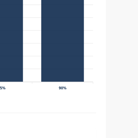
75%
90%