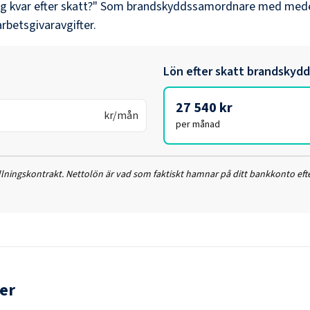
ag kvar efter skatt?" Som
brandskyddssamordnare
med mede
arbetsgivaravgifter.
Lön efter skatt
brandskydd
27 540 kr
kr/mån
per månad
ällningskontrakt. Nettolön är vad som faktiskt hamnar på ditt bankkonto efte
er