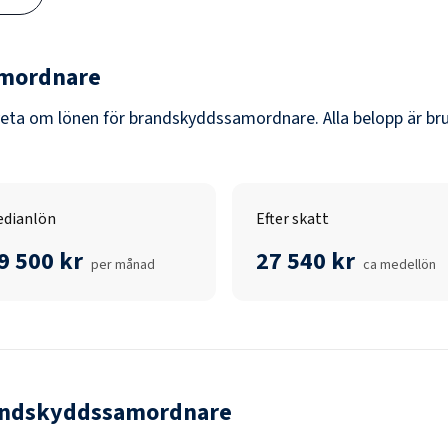
mordnare
veta om lönen för
brandskyddssamordnare
. Alla belopp är b
dianlön
Efter skatt
9 500 kr
27 540 kr
per månad
ca medellön
andskyddssamordnare