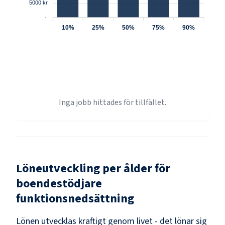
5000 kr
..
10%
25%
50%
75%
90%
Inga jobb hittades för tillfället.
Löneutveckling per ålder för
boendestödjare
funktionsnedsättning
Lönen utvecklas kraftigt genom livet - det lönar sig