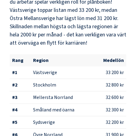
du arbetar spelar verkligen roll för plånboken!
Västsverige
toppar listan med
33 200 kr
, medan
Östra Mellansverige
har lägst lön med
31 200 kr
.
Skillnaden mellan högsta och lägsta regionen är
hela
2000 kr
per månad - det kan verkligen vara värt
att överväga en flytt för karriären!
Rang
Region
Medellön
#
1
Västsverige
33 200 kr
#
2
Stockholm
32 800 kr
#
3
Mellersta Norrland
32 600 kr
#
4
Småland med öarna
32 300 kr
#
5
Sydsverige
32 200 kr
#
6
Övre Norrland
31 900 kr