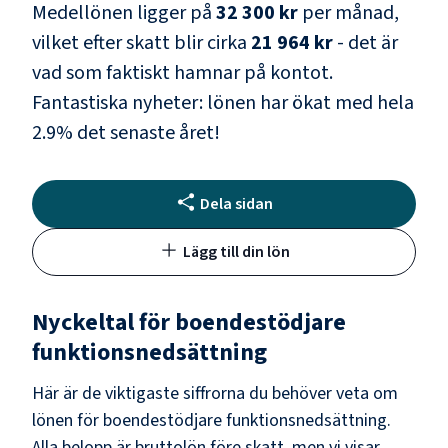
Medellönen ligger på
32 300 kr
per månad,
vilket efter skatt blir cirka
21 964 kr
- det är
vad som faktiskt hamnar på kontot.
Fantastiska nyheter: lönen har ökat med hela
2.9
% det senaste året!
Dela sidan
Lägg till din lön
Nyckeltal för
boendestödjare
funktionsnedsättning
Här är de viktigaste siffrorna du behöver veta om
lönen för
boendestödjare funktionsnedsättning
.
Alla belopp är bruttolön före skatt, men vi visar