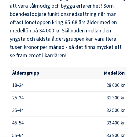
att vara tålmodig och bygga erfarenhet! Som
boendestödjare funktionsnedsättning
når man
oftast lönetoppen kring
65-68
års ålder med en
medellön på
34 000 kr
. Skillnaden mellan den
yngsta och äldsta åldersgruppen kan vara flera
tusen kronor per månad - så det finns mycket att
se fram emot i karriären!
Åldersgrupp
Medellön
18-24
28 600 kr
25-34
31 300 kr
35-44
32 500 kr
45-54
33 400 kr
55-64
33 900 kr