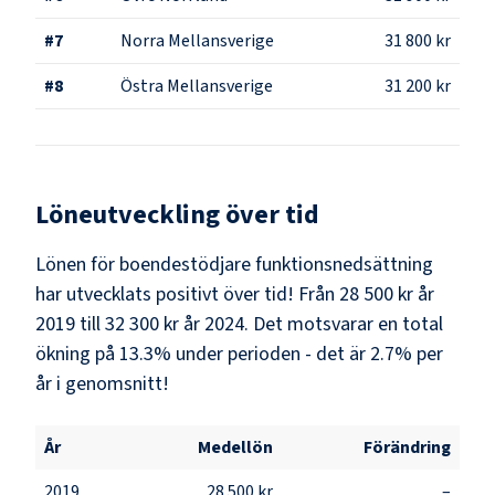
#
7
Norra Mellansverige
31 800 kr
#
8
Östra Mellansverige
31 200 kr
Löneutveckling över tid
Lönen för boendestödjare funktionsnedsättning
har utvecklats positivt över tid! Från 28 500 kr år
2019 till 32 300 kr år 2024. Det motsvarar en total
ökning på 13.3% under perioden - det är 2.7% per
år i genomsnitt!
År
Medellön
Förändring
2019
28 500 kr
–