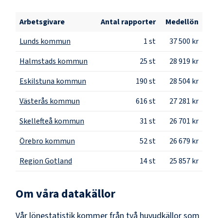
Arbetsgivare
Antal rapporter
Medellön
Lunds kommun
1
st
37 500 kr
Halmstads kommun
25
st
28 919 kr
Eskilstuna kommun
190
st
28 504 kr
Västerås kommun
616
st
27 281 kr
Skellefteå kommun
31
st
26 701 kr
Örebro kommun
52
st
26 679 kr
Region Gotland
14
st
25 857 kr
Om våra datakällor
Vår lönestatistik kommer från två huvudkällor som