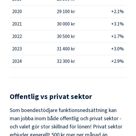
2020
29 100 kr
+2.1%
2021
30 000 kr
+3.1%
2022
30 500 kr
+1.7%
2023
31 400 kr
+3.0%
2024
32 300 kr
+2.9%
Offentlig vs privat sektor
Som
boendestödjare funktionsnedsättning
kan
man jobba inom både offentlig och privat sektor -
och valet gör stor skillnad för lönen!
Privat sektor
erbjuder generellt 500 kr mer per månad än