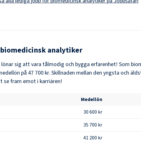
sa alla lediga jobb för
biomedicinsk analytiker
på Jobbsafari
biomedicinsk analytiker
t lönar sig att vara tålmodig och bygga erfarenhet! Som
biom
medellön på
47 700 kr
. Skillnaden mellan den yngsta och älds
t se fram emot i karriären!
Medellön
30 600 kr
35 700 kr
41 200 kr