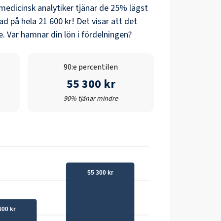
medicinsk analytiker
tjänar de 25% lägst
nad på hela
21 600 kr
! Det visar att det
. Var hamnar din lön i fördelningen?
90:e percentilen
55 300 kr
90% tjänar mindre
55 300 kr
600 kr