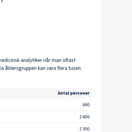
edicinsk analytiker
når man oftast
ta åldersgruppen kan vara flera tusen
Antal personer
490
2 400
2 300