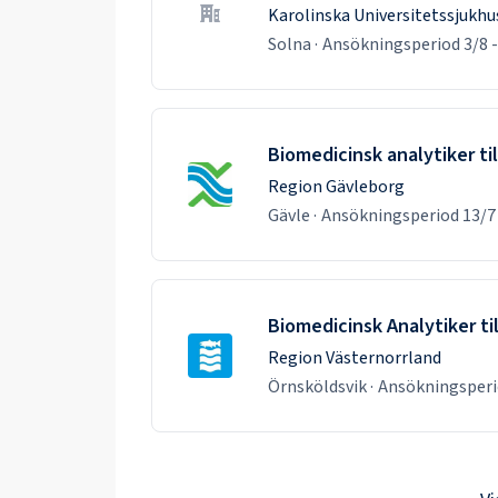
Karolinska Universitetssjukhu
Solna
·
Ansökningsperiod
3/8
-
Biomedicinsk analytiker ti
Region Gävleborg
Gävle
·
Ansökningsperiod
13/7
Biomedicinsk Analytiker ti
Region Västernorrland
Örnsköldsvik
·
Ansökningsper