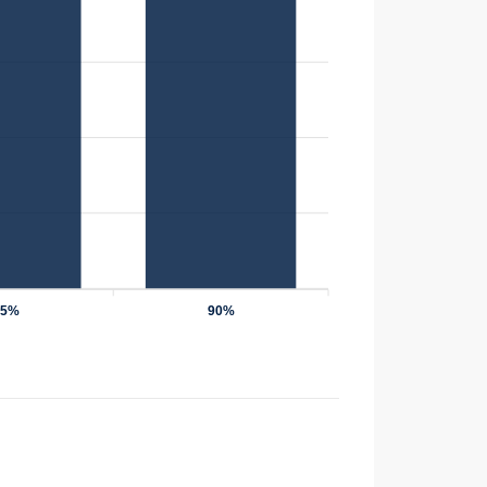
75%
90%