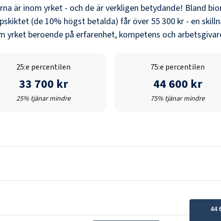
erna är inom yrket - och de är verkligen betydande! Bland
bio
pskiktet (de 10% högst betalda) får över
55 300 kr
- en skill
nom yrket beroende på erfarenhet, kompetens och arbetsgivare
25:e percentilen
75:e percentilen
33 700 kr
44 600 kr
25% tjänar mindre
75% tjänar mindre
44 