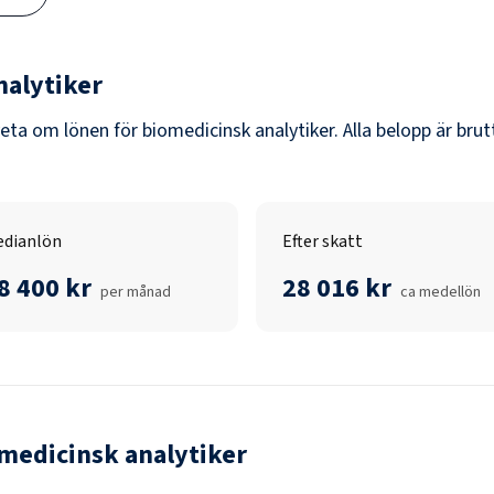
nalytiker
veta om lönen för
biomedicinsk analytiker
. Alla belopp är bru
dianlön
Efter skatt
8 400 kr
28 016 kr
per månad
ca medellön
medicinsk analytiker