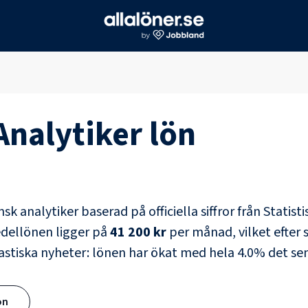
Analytiker
lön
nsk analytiker
baserad på officiella siffror från Statis
edellönen ligger på
41 200 kr
per månad, vilket efter s
astiska nyheter: lönen har ökat med hela
4.0
% det sen
ön