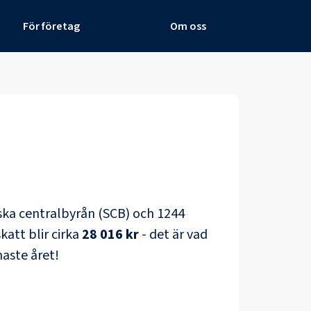
För företag
Om oss
tiska centralbyrån (SCB) och
1244
katt blir cirka
28 016 kr
- det är vad
aste året!