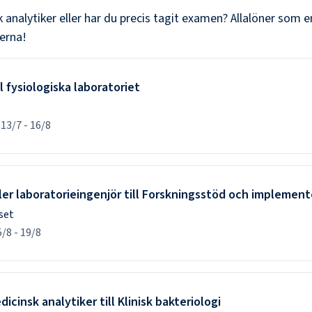
 analytiker
eller har du precis tagit examen? Allalöner som en
erna!
l fysiologiska laboratoriet
d
13/7
-
16/8
ler laboratorieingenjör till Forskningsstöd och implement
set
5/8
-
19/8
cinsk analytiker till Klinisk bakteriologi