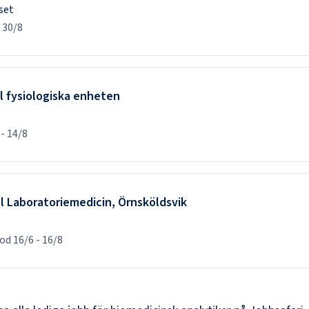
set
30/8
ll fysiologiska enheten
-
14/8
ll Laboratoriemedicin, Örnsköldsvik
iod
16/6
-
16/8