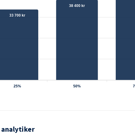
38 400 kr
33 700 kr
25%
50%
 analytiker