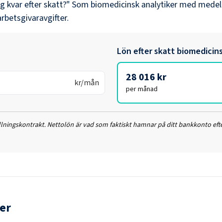
ag kvar efter skatt?" Som
biomedicinsk analytiker
med medel
arbetsgivaravgifter.
Lön efter skatt
biomedicins
28 016 kr
kr/mån
per månad
ällningskontrakt. Nettolön är vad som faktiskt hamnar på ditt bankkonto efte
er