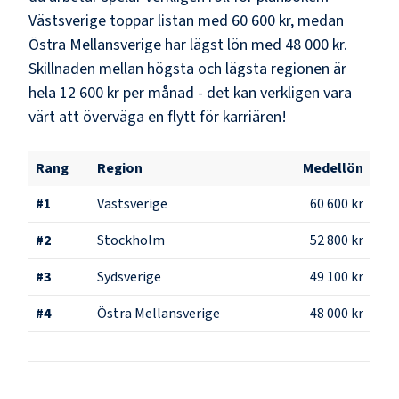
Västsverige
toppar listan med
60 600 kr
, medan
Östra Mellansverige
har lägst lön med
48 000 kr
.
Skillnaden mellan högsta och lägsta regionen är
hela
12 600 kr
per månad - det kan verkligen vara
värt att överväga en flytt för karriären!
Rang
Region
Medellön
#
1
Västsverige
60 600 kr
#
2
Stockholm
52 800 kr
#
3
Sydsverige
49 100 kr
#
4
Östra Mellansverige
48 000 kr