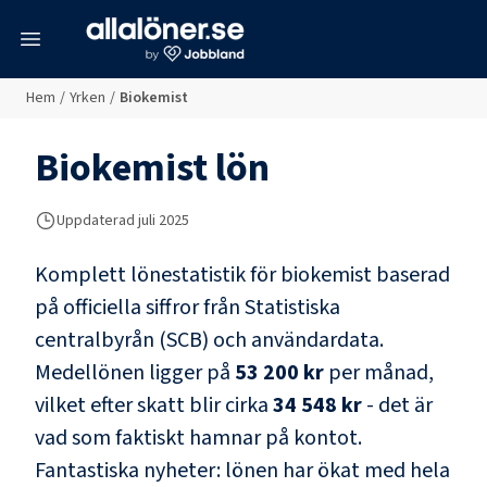
meny
Hem
/
Yrken
/
Biokemist
Biokemist
lön
Uppdaterad juli 2025
Komplett lönestatistik för
biokemist
baserad
på officiella siffror från Statistiska
centralbyrån (SCB) och
användardata
.
Medellönen ligger på
53 200 kr
per månad,
vilket efter skatt blir cirka
34 548 kr
- det är
vad som faktiskt hamnar på kontot.
Fantastiska nyheter: lönen har ökat med hela