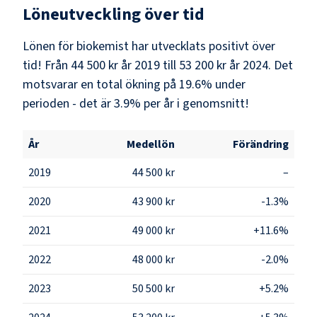
Löneutveckling över tid
Lönen för biokemist har utvecklats positivt över
tid! Från 44 500 kr år 2019 till 53 200 kr år 2024. Det
motsvarar en total ökning på 19.6% under
perioden - det är 3.9% per år i genomsnitt!
År
Medellön
Förändring
2019
44 500 kr
–
2020
43 900 kr
-1.3%
2021
49 000 kr
+11.6%
2022
48 000 kr
-2.0%
2023
50 500 kr
+5.2%