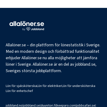
Allalöner.se – din plattform för lönestatistik i Sverige.
Med en modern design och förbättrad funktionalitet
erbjuder Allalöner.se nu alla möjligheter att jämföra
löner i Sverige. Allalöner.se är en del av jobbland.se,
Sveriges största jobbplattform.
Lön för sjuksköterska
Lön för elektriker
Lön för undersköterska
Lön för enhetschef
jobbland.no
|
jobbland.se
|
duunitori.fi
|
keeparo.com
|
jobbsafari.se
|