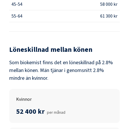
45-54
58 000 kr
55-64
61 300 kr
Löneskillnad mellan könen
Som
biokemist
finns det en löneskillnad på
2.8
%
mellan könen.
Män
tjänar i genomsnitt
2.8
%
mindre än
kvinnor
.
Kvinnor
52 400 kr
per månad