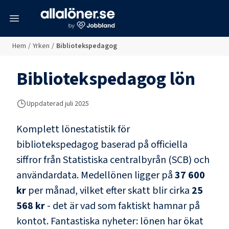
meny
Hem
/
Yrken
/
Bibliotekspedagog
Bibliotekspedagog
lön
Uppdaterad juli 2025
Komplett lönestatistik för
bibliotekspedagog
baserad på officiella
siffror från Statistiska centralbyrån (SCB) och
användardata
. Medellönen ligger på
37 600
kr
per månad, vilket efter skatt blir cirka
25
568 kr
- det är vad som faktiskt hamnar på
kontot.
Fantastiska nyheter: lönen har ökat