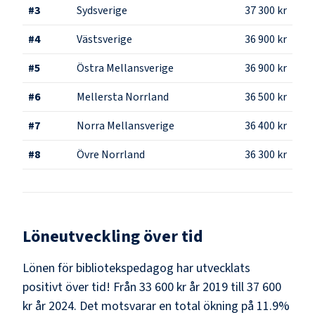
#
3
Sydsverige
37 300 kr
#
4
Västsverige
36 900 kr
#
5
Östra Mellansverige
36 900 kr
#
6
Mellersta Norrland
36 500 kr
#
7
Norra Mellansverige
36 400 kr
#
8
Övre Norrland
36 300 kr
Löneutveckling över tid
Lönen för bibliotekspedagog har utvecklats
positivt över tid! Från 33 600 kr år 2019 till 37 600
kr år 2024. Det motsvarar en total ökning på 11.9%