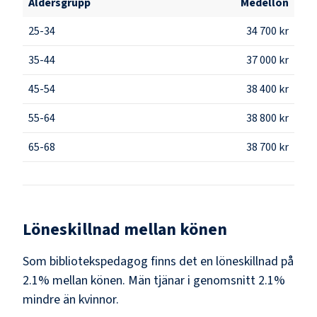
Åldersgrupp
Medellön
25-34
34 700 kr
35-44
37 000 kr
45-54
38 400 kr
55-64
38 800 kr
65-68
38 700 kr
Löneskillnad mellan könen
Som
bibliotekspedagog
finns det en löneskillnad på
2.1
% mellan könen.
Män
tjänar i genomsnitt
2.1
%
mindre än
kvinnor
.