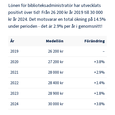
Lönen för biblioteksadministratör har utvecklats
positivt över tid! Från 26 200 kr år 2019 till 30 000
kr år 2024. Det motsvarar en total ökning på 14.5%
under perioden - det är 2.9% per år i genomsnitt!
År
Medellön
Förändring
2019
26 200 kr
–
2020
27 200 kr
+3.8%
2021
28 000 kr
+2.9%
2022
28 400 kr
+1.4%
2023
28 900 kr
+1.8%
2024
30 000 kr
+3.8%