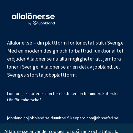
Allalöner.se – din plattform för lönestatistik i Sverige.
Med en modern design och förbättrad funktionalitet
erbjuder Allalöner.se nu alla möjligheter att jämföra
löner i Sverige. Allalöner.se är en del av jobbland.se,
Sveriges största jobbplattform.
Lön för sjuksköterska
Lön för elektriker
Lön för undersköterska
Lön för enhetschef
jobbland.no
|
jobbland.se
|
duunitori.fi
|
keeparo.com
|
jobbsafari.se
|
jobbsafari.no
Allalöner.se använder cookies för spårning och statistik.