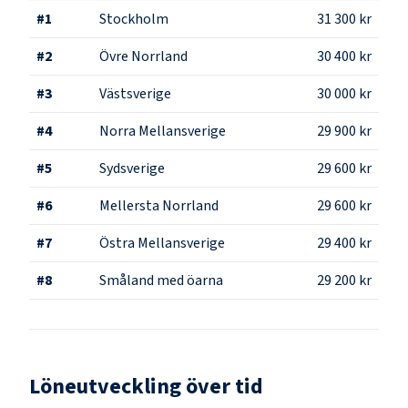
#
1
Stockholm
31 300 kr
#
2
Övre Norrland
30 400 kr
#
3
Västsverige
30 000 kr
#
4
Norra Mellansverige
29 900 kr
#
5
Sydsverige
29 600 kr
#
6
Mellersta Norrland
29 600 kr
#
7
Östra Mellansverige
29 400 kr
#
8
Småland med öarna
29 200 kr
Löneutveckling över tid