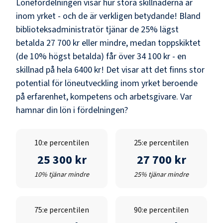
Lönefördelningen visar hur stora skillnaderna är
inom yrket - och de är verkligen betydande! Bland
biblioteksadministratör
tjänar de 25% lägst
betalda
27 700 kr
eller mindre, medan toppskiktet
(de 10% högst betalda) får över
34 100 kr
- en
skillnad på hela
6400 kr
! Det visar att det finns stor
potential för löneutveckling inom yrket beroende
på erfarenhet, kompetens och arbetsgivare. Var
hamnar din lön i fördelningen?
10:e percentilen
25:e percentilen
25 300 kr
27 700 kr
10% tjänar mindre
25% tjänar mindre
75:e percentilen
90:e percentilen