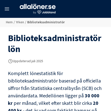
meny
Hem
/
Yrken
/
Biblioteksadministratör
Biblioteksadministratör
lön
Uppdaterad juli 2025
Komplett lönestatistik för
biblioteksadministratör
baserad på officiella
siffror från Statistiska centralbyrån (SCB) och
användardata
. Medellönen ligger på
30 000
kr
per månad, vilket efter skatt blir cirka
20
400 kr
- det är vad som faktiskt hamnar på