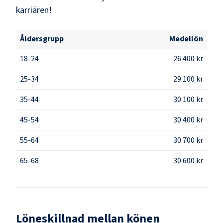
karriären!
Åldersgrupp
Medellön
18-24
26 400 kr
25-34
29 100 kr
35-44
30 100 kr
45-54
30 400 kr
55-64
30 700 kr
65-68
30 600 kr
Löneskillnad mellan könen