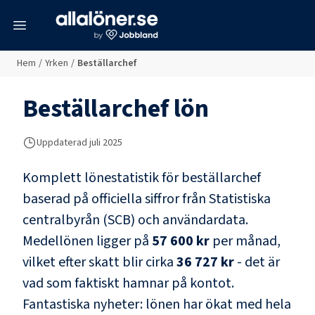
meny
Hem
/
Yrken
/
Beställarchef
Beställarchef
lön
Uppdaterad juli 2025
Komplett lönestatistik för
beställarchef
baserad på officiella siffror från Statistiska
centralbyrån (SCB) och
användardata
.
Medellönen ligger på
57 600 kr
per månad,
vilket efter skatt blir cirka
36 727 kr
- det är
vad som faktiskt hamnar på kontot.
Fantastiska nyheter: lönen har ökat med hela