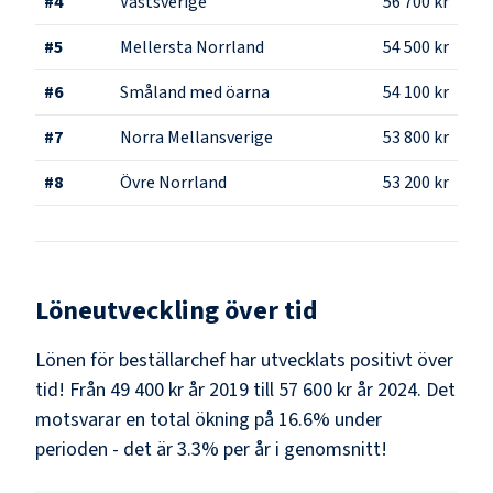
#
4
Västsverige
56 700 kr
#
5
Mellersta Norrland
54 500 kr
#
6
Småland med öarna
54 100 kr
#
7
Norra Mellansverige
53 800 kr
#
8
Övre Norrland
53 200 kr
Löneutveckling över tid
Lönen för beställarchef har utvecklats positivt över
tid! Från 49 400 kr år 2019 till 57 600 kr år 2024. Det
motsvarar en total ökning på 16.6% under
perioden - det är 3.3% per år i genomsnitt!