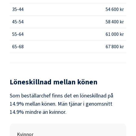
35-44
54 600 kr
45-54
58 400 kr
55-64
61 000 kr
65-68
67 800 kr
Löneskillnad mellan könen
Som
beställarchef
finns det en löneskillnad på
14.9
% mellan könen.
Män
tjänar i genomsnitt
14.9
% mindre än
kvinnor
.
Kvinnor