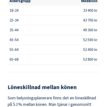
Åldersgrupp
Medellön
18-24
33 400 kr
25-34
43 700 kr
35-44
49 300 kr
45-54
52 500 kr
55-64
52 400 kr
65-68
52 800 kr
Löneskillnad mellan könen
Som
belysningsplanerare
finns det en löneskillnad
på
5.1
% mellan könen.
Män
tjänar i genomsnitt