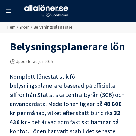
meny
Hem
/
Yrken
/
Belysningsplanerare
Belysningsplanerare
lön
Uppdaterad juli 2025
Komplett lönestatistik för
belysningsplanerare
baserad på officiella
siffror från Statistiska centralbyrån (SCB) och
användardata
. Medellönen ligger på
48 800
kr
per månad, vilket efter skatt blir cirka
32
436 kr
- det är vad som faktiskt hamnar på
kontot.
Lönen har varit stabil det senaste