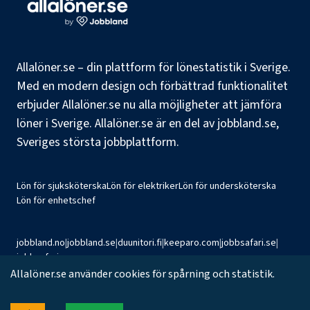
Allalöner.se – din plattform för lönestatistik i Sverige.
Med en modern design och förbättrad funktionalitet
erbjuder Allalöner.se nu alla möjligheter att jämföra
löner i Sverige. Allalöner.se är en del av jobbland.se,
Sveriges största jobbplattform.
Lön för sjuksköterska
Lön för elektriker
Lön för undersköterska
Lön för enhetschef
jobbland.no
|
jobbland.se
|
duunitori.fi
|
keeparo.com
|
jobbsafari.se
|
jobbsafari.no
Allalöner.se använder cookies för spårning och statistik.
©
2026
Jobbland AB