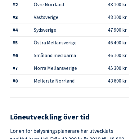
#
2
Övre Norrland
48 100 kr
#
3
Västsverige
48 100 kr
#
4
Sydsverige
47 900 kr
#
5
Östra Mellansverige
46 400 kr
#
6
Småland med öarna
46 100 kr
#
7
Norra Mellansverige
45 300 kr
#
8
Mellersta Norrland
43 600 kr
Löneutveckling över tid
Lönen för belysningsplanerare har utvecklats