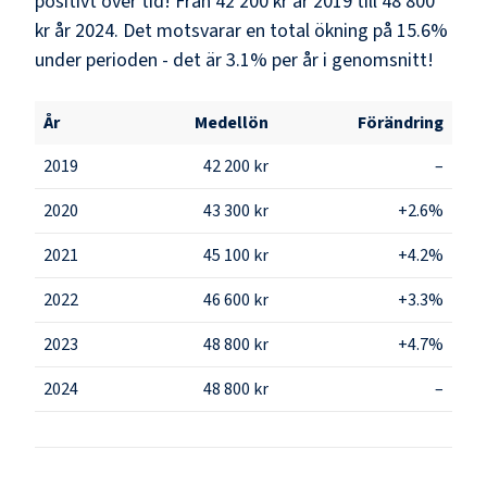
positivt över tid! Från 42 200 kr år 2019 till 48 800
kr år 2024. Det motsvarar en total ökning på 15.6%
under perioden - det är 3.1% per år i genomsnitt!
År
Medellön
Förändring
2019
42 200 kr
–
2020
43 300 kr
+2.6%
2021
45 100 kr
+4.2%
2022
46 600 kr
+3.3%
2023
48 800 kr
+4.7%
2024
48 800 kr
–