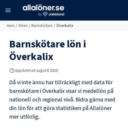
meny
Hem
/
Yrken
/
Barnskötare
/
Överkalix
Barnskötare
lön i
Överkalix
Uppdaterad
augusti 2026
Då vi inte ännu har tillräckligt med data för
barnskötare
i
Överkalix
visar vi medellön på
nationell och regional nivå. Bidra gärna med
din lön för att göra statistiken på Allalöner
mer utförlig.