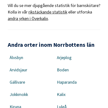
Vill du se mer djupgående statistik för
barnskötare
?
Kolla in vår
rikstäckande statistik
eller utforska
andra yrken i
Överkalix
.
Andra orter inom Norrbottens län
Älvsbyn
Arjeplog
Arvidsjaur
Boden
Gällivare
Haparanda
Jokkmokk
Kalix
Kiruna
Luleå