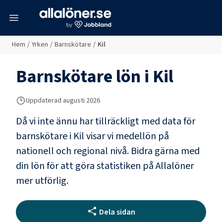
meny
Hem
/
Yrken
/
Barnskötare
/
Kil
Barnskötare
lön i
Kil
Uppdaterad
augusti 2026
Då vi inte ännu har tillräckligt med data för
barnskötare
i
Kil
visar vi medellön på
nationell och regional nivå. Bidra gärna med
din lön för att göra statistiken på Allalöner
mer utförlig.
Dela sidan