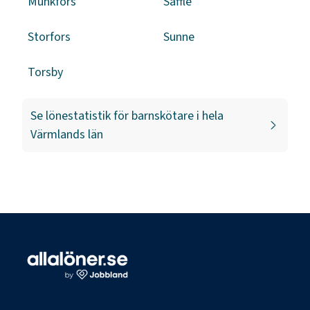
Munkfors
Säffle
Storfors
Sunne
Torsby
Se lönestatistik för
barnskötare
i hela
Värmlands län