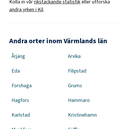
Kolla in vår
rikstäckande statistik
eller utforska
andra yrken i
Kil
.
Andra orter inom Värmlands län
Årjäng
Arvika
Eda
Filipstad
Forshaga
Grums
Hagfors
Hammarö
Karlstad
Kristinehamn