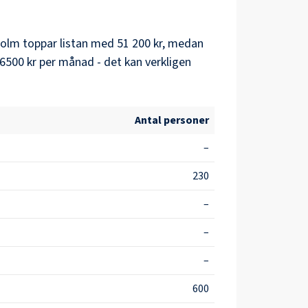
holm
toppar listan med
51 200 kr
, medan
6500 kr
per månad - det kan verkligen
Antal personer
–
230
–
–
–
600