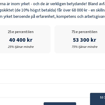
erna är inom yrket - och de är verkligen betydande! Bland
avf
pskiktet (de 10% högst betalda) får över
68 000 kr
- en skill
nom yrket beroende på erfarenhet, kompetens och arbetsgivare
25:e percentilen
75:e percentilen
40 400 kr
53 300 kr
25% tjänar mindre
75% tjänar mindre
53 