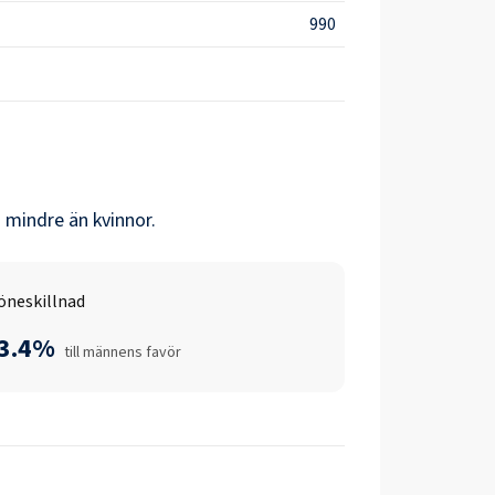
990
 mindre än
kvinnor
.
öneskillnad
-3.4%
till männens favör