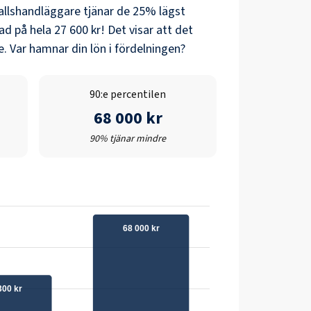
allshandläggare
tjänar de 25% lägst
nad på hela
27 600 kr
! Det visar att det
. Var hamnar din lön i fördelningen?
90:e percentilen
68 000 kr
90% tjänar mindre
68 000 kr
300 kr