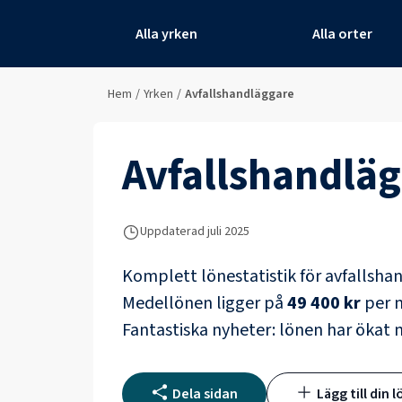
Alla yrken
Alla orter
Hem
/
Yrken
/
Avfallshandläggare
Avfallshandlä
Uppdaterad juli 2025
Komplett lönestatistik för
avfallsha
Medellönen ligger på
49 400 kr
per m
Fantastiska nyheter: lönen har ökat
Dela sidan
Lägg till din l