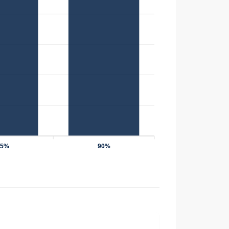
75%
90%