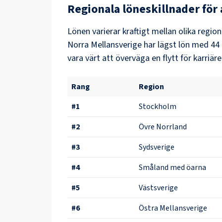
Regionala löneskillnader för
Lönen varierar kraftigt mellan olika region
Norra Mellansverige
har lägst lön med
44 
vara värt att överväga en flytt för karriäre
Rang
Region
#
1
Stockholm
#
2
Övre Norrland
#
3
Sydsverige
#
4
Småland med öarna
#
5
Västsverige
#
6
Östra Mellansverige