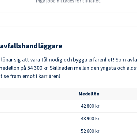
Inga jobb hittades för tillfället.
avfallshandläggare
t lönar sig att vara tålmodig och bygga erfarenhet! Som
avfa
medellön på
54 300 kr
. Skillnaden mellan den yngsta och älds
t se fram emot i karriären!
Medellön
42 800 kr
48 900 kr
52 600 kr