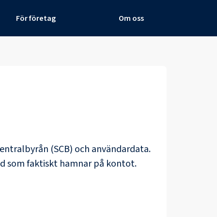
För företag
Om oss
 centralbyrån (SCB) och
användardata
.
ad som faktiskt hamnar på kontot.