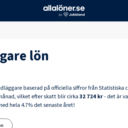
ggare
lön
ndläggare
baserad på officiella siffror från Statistiska
ånad, vilket efter skatt blir cirka
32 724 kr
- det är v
 med hela
4.7
% det senaste året!
ön