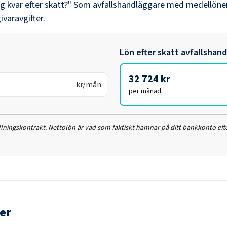
ag kvar efter skatt?" Som
avfallshandläggare
med medellöne
ivaravgifter.
Lön efter skatt
avfallshan
32 724 kr
kr/mån
per månad
ällningskontrakt. Nettolön är vad som faktiskt hamnar på ditt bankkonto efte
er