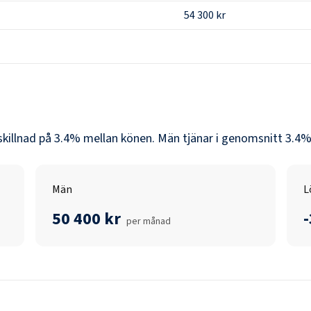
54 300 kr
skillnad på
3.4
% mellan könen.
Män
tjänar i genomsnitt
3.4
%
Män
L
50 400 kr
per månad