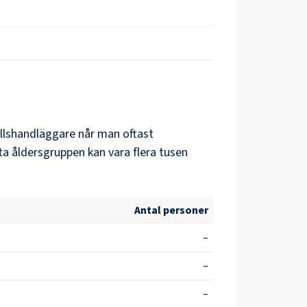
llshandläggare
når man oftast
ta åldersgruppen kan vara flera tusen
Antal personer
–
–
–