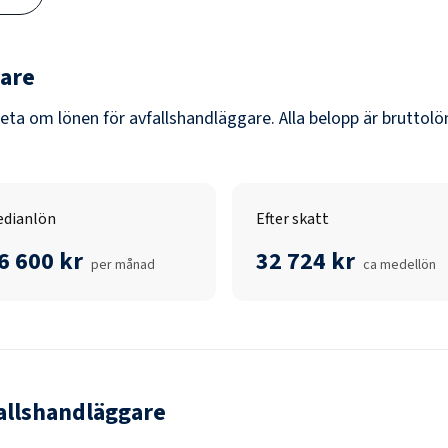
gare
veta om lönen för
avfallshandläggare
. Alla belopp är bruttol
dianlön
Efter skatt
6 600 kr
32 724 kr
per månad
ca medellön
allshandläggare