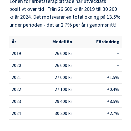
Lönen för arbetsterapibiträde har utvecklats
positivt över tid! Från 26 600 kr år 2019 till 30 200
kr år 2024. Det motsvarar en total ökning på 13.5%
under perioden - det är 2.7% per år i genomsnitt!
År
Medellön
Förändring
2019
26 600 kr
–
2020
26 600 kr
–
2021
27 000 kr
+1.5%
2022
27 100 kr
+0.4%
2023
29 400 kr
+8.5%
2024
30 200 kr
+2.7%