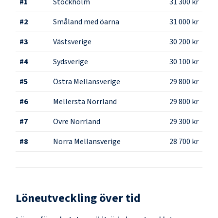
#
1
Stockholm
31 300 kr
#
2
Småland med öarna
31 000 kr
#
3
Västsverige
30 200 kr
#
4
Sydsverige
30 100 kr
#
5
Östra Mellansverige
29 800 kr
#
6
Mellersta Norrland
29 800 kr
#
7
Övre Norrland
29 300 kr
#
8
Norra Mellansverige
28 700 kr
Löneutveckling över tid