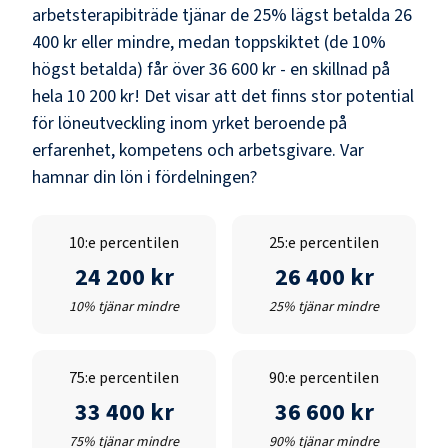
arbetsterapibiträde
tjänar de 25% lägst betalda
26
400 kr
eller mindre, medan toppskiktet (de 10%
högst betalda) får över
36 600 kr
- en skillnad på
hela
10 200 kr
! Det visar att det finns stor potential
för löneutveckling inom yrket beroende på
erfarenhet, kompetens och arbetsgivare. Var
hamnar din lön i fördelningen?
10:e percentilen
25:e percentilen
24 200 kr
26 400 kr
10% tjänar mindre
25% tjänar mindre
75:e percentilen
90:e percentilen
33 400 kr
36 600 kr
75% tjänar mindre
90% tjänar mindre