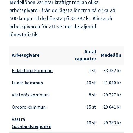
Medellönen varierar kraftigt mellan olika
arbetsgivare - från de lägsta lönerna på cirka
24
500 kr
upp till de högsta på
33 382 kr
. Klicka på
arbetsgivaren för att se mer detaljerad
lönestatistik.
Antal
Arbetsgivare
Medellön
rapporter
Eskilstuna kommun
1
st
33 382 kr
Lunds kommun
10
st
31 010 kr
Västerås kommun
8
st
29 727 kr
Örebro kommun
15
st
29 641 kr
Västra
10
st
29 283 kr
Götalandsregionen