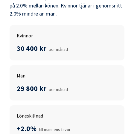
på
2.0
% mellan könen.
Kvinnor
tjänar i genomsnitt
2.0
% mindre än
män
.
Kvinnor
30 400 kr
per månad
Män
29 800 kr
per månad
Löneskillnad
+2.0%
till männens favör