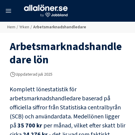
meny
Hem
/
Yrken
/
Arbetsmarknadshandledare
Arbetsmarknadshandle
dare
lön
Uppdaterad juli 2025
Komplett lönestatistik för
arbetsmarknadshandledare
baserad på
officiella siffror från Statistiska centralbyrån
(SCB) och
användardata
. Medellönen ligger
på
35 700 kr
per månad, vilket efter skatt blir
cirka
24 276 kr
- det är vad som faktiskt