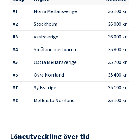
#
1
Norra Mellansverige
36 100 kr
#
2
Stockholm
36 000 kr
#
3
Västsverige
36 000 kr
#
4
Småland med öarna
35 800 kr
#
5
Östra Mellansverige
35 700 kr
#
6
Övre Norrland
35 400 kr
#
7
Sydsverige
35 100 kr
#
8
Mellersta Norrland
35 100 kr
Löneutveckling över tid