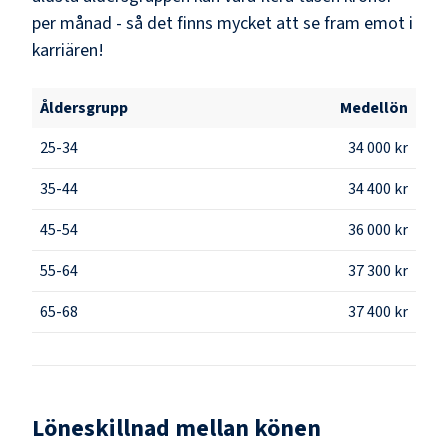
per månad - så det finns mycket att se fram emot i
karriären!
Åldersgrupp
Medellön
25-34
34 000 kr
35-44
34 400 kr
45-54
36 000 kr
55-64
37 300 kr
65-68
37 400 kr
Löneskillnad mellan könen