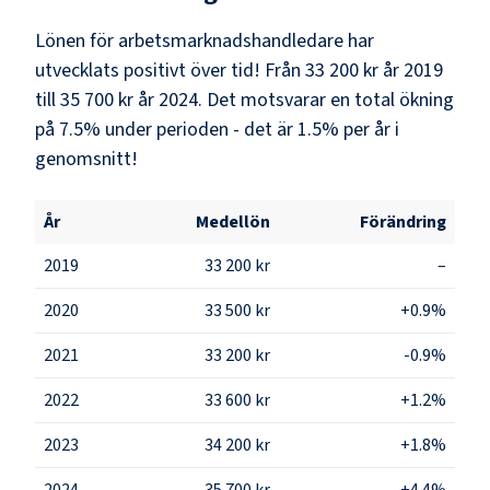
Lönen för arbetsmarknadshandledare har
utvecklats positivt över tid! Från 33 200 kr år 2019
till 35 700 kr år 2024. Det motsvarar en total ökning
på 7.5% under perioden - det är 1.5% per år i
genomsnitt!
År
Medellön
Förändring
2019
33 200 kr
–
2020
33 500 kr
+0.9%
2021
33 200 kr
-0.9%
2022
33 600 kr
+1.2%
2023
34 200 kr
+1.8%
2024
35 700 kr
+4.4%