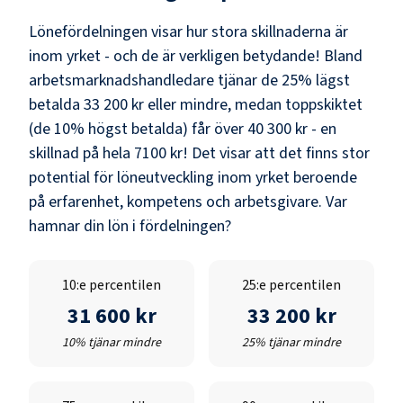
Lönefördelningen visar hur stora skillnaderna är
inom yrket - och de är verkligen betydande! Bland
arbetsmarknadshandledare
tjänar de 25% lägst
betalda
33 200 kr
eller mindre, medan toppskiktet
(de 10% högst betalda) får över
40 300 kr
- en
skillnad på hela
7100 kr
! Det visar att det finns stor
potential för löneutveckling inom yrket beroende
på erfarenhet, kompetens och arbetsgivare. Var
hamnar din lön i fördelningen?
10:e percentilen
25:e percentilen
31 600 kr
33 200 kr
10% tjänar mindre
25% tjänar mindre