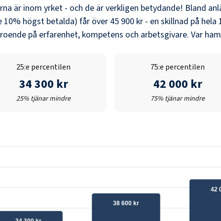
erna är inom yrket - och de är verkligen betydande! Bland
an
e 10% högst betalda) får över
45 900 kr
- en skillnad på hela
eroende på erfarenhet, kompetens och arbetsgivare. Var hamn
25:e percentilen
75:e percentilen
34 300 kr
42 000 kr
25% tjänar mindre
75% tjänar mindre
42 
38 600 kr
34 300 kr