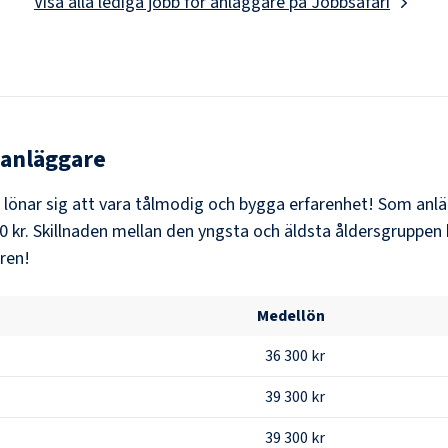
Visa alla lediga jobb för
anläggare
på Jobbsafari
anläggare
t lönar sig att vara tålmodig och bygga erfarenhet! Som
anl
0 kr
. Skillnaden mellan den yngsta och äldsta åldersgruppen 
ären!
Medellön
36 300 kr
39 300 kr
39 300 kr