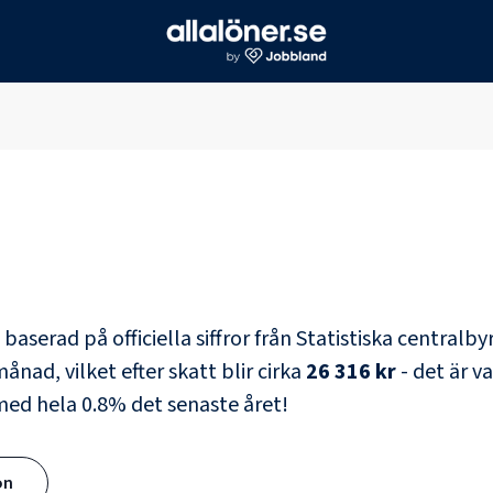
e
baserad på officiella siffror från Statistiska centralb
ånad, vilket efter skatt blir cirka
26 316 kr
- det är v
 med hela
0.8
% det senaste året!
ön