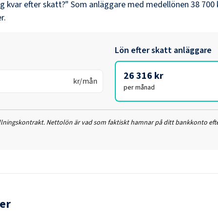
ag kvar efter skatt?" Som
anläggare
med medellönen
38 700 
r.
Lön efter skatt
anläggare
26 316 kr
kr/mån
per månad
ällningskontrakt. Nettolön är vad som faktiskt hamnar på ditt bankkonto efte
er