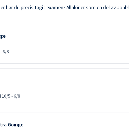
ler har du precis tagit examen? Allalöner som en del av Jobbl
nge
-
6/8
d
10/5
-
6/8
stra Göinge