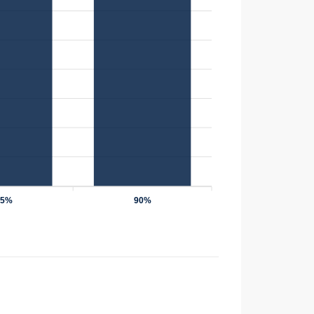
75%
90%