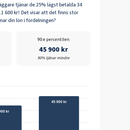
läggare
tjänar de 25% lägst betalda
34
11 600 kr
! Det visar att det finns stor
ar din lön i fördelningen?
90:e percentilen
45 900 kr
90% tjänar mindre
45 900 kr
000 kr