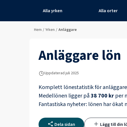
Alla yrken
Alla orter
Hem
/
Yrken
/
Anläggare
Anläggare
lön
Uppdaterad juli 2025
Komplett lönestatistik för
anläggar
Medellönen ligger på
38 700 kr
per m
Fantastiska nyheter: lönen har ökat
Dela sidan
Lägg till din l