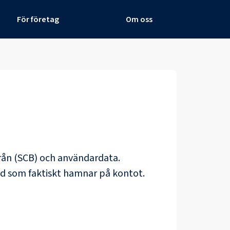
För företag
Om oss
yrån (SCB) och
användardata
.
ad som faktiskt hamnar på kontot.