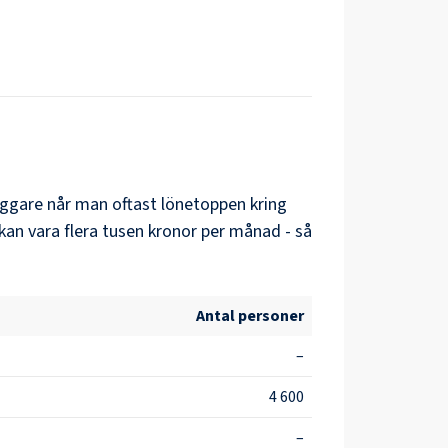
äggare
når man oftast lönetoppen kring
kan vara flera tusen kronor per månad - så
Antal personer
–
4 600
–