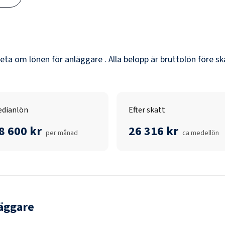
veta om lönen för
anläggare
. Alla belopp är bruttolön före s
dianlön
Efter skatt
8 600 kr
26 316 kr
per månad
ca medellön
äggare