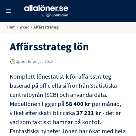
meny
Hem
/
Yrken
/
Affärsstrateg
Affärsstrateg
lön
Uppdaterad juli 2025
Komplett lönestatistik för
affärsstrateg
baserad på officiella siffror från Statistiska
centralbyrån (SCB) och
användardata
.
Medellönen ligger på
58 400 kr
per månad,
vilket efter skatt blir cirka
37 231 kr
- det är
vad som faktiskt hamnar på kontot.
Fantastiska nyheter: lönen har ökat med hela