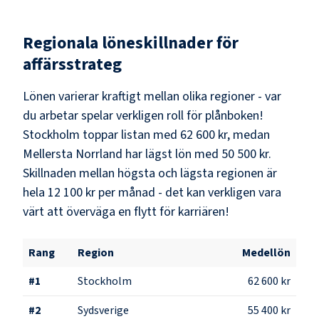
Regionala löneskillnader för
affärsstrateg
Lönen varierar kraftigt mellan olika regioner - var
du arbetar spelar verkligen roll för plånboken!
Stockholm
toppar listan med
62 600 kr
, medan
Mellersta Norrland
har lägst lön med
50 500 kr
.
Skillnaden mellan högsta och lägsta regionen är
hela
12 100 kr
per månad - det kan verkligen vara
värt att överväga en flytt för karriären!
Rang
Region
Medellön
#
1
Stockholm
62 600 kr
#
2
Sydsverige
55 400 kr