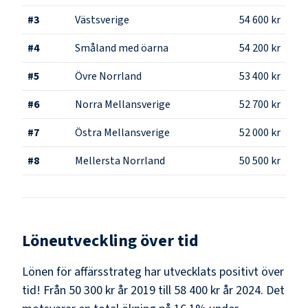
#
3
Västsverige
54 600 kr
#
4
Småland med öarna
54 200 kr
#
5
Övre Norrland
53 400 kr
#
6
Norra Mellansverige
52 700 kr
#
7
Östra Mellansverige
52 000 kr
#
8
Mellersta Norrland
50 500 kr
Löneutveckling över tid
Lönen för affärsstrateg har utvecklats positivt över
tid! Från 50 300 kr år 2019 till 58 400 kr år 2024. Det