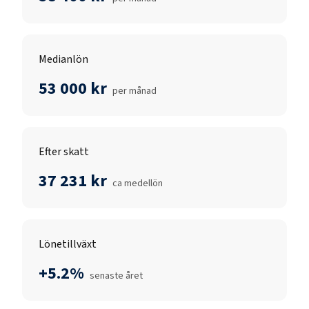
Medianlön
53 000 kr
per månad
Efter skatt
37 231 kr
ca medellön
Lönetillväxt
+5.2%
senaste året