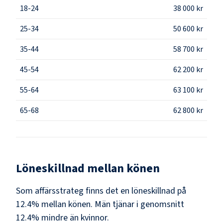
18-24
38 000 kr
25-34
50 600 kr
35-44
58 700 kr
45-54
62 200 kr
55-64
63 100 kr
65-68
62 800 kr
Löneskillnad mellan könen
Som
affärsstrateg
finns det en löneskillnad på
12.4
% mellan könen.
Män
tjänar i genomsnitt
12.4
% mindre än
kvinnor
.