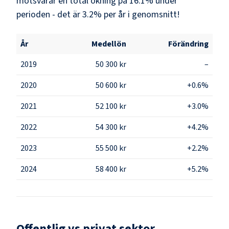
motsvarar en total ökning på 16.1% under
perioden - det är 3.2% per år i genomsnitt!
År
Medellön
Förändring
2019
50 300 kr
–
2020
50 600 kr
+0.6%
2021
52 100 kr
+3.0%
2022
54 300 kr
+4.2%
2023
55 500 kr
+2.2%
2024
58 400 kr
+5.2%
Offentlig vs privat sektor