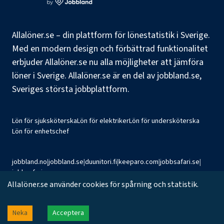
Allalöner.se – din plattform för lönestatistik i Sverige.
Med en modern design och förbättrad funktionalitet
erbjuder Allalöner.se nu alla möjligheter att jämföra
löner i Sverige. Allalöner.se är en del av jobbland.se,
Sveriges största jobbplattform.
Lön för sjuksköterska
Lön för elektriker
Lön för undersköterska
Lön för enhetschef
jobbland.no
|
jobbland.se
|
duunitori.fi
|
keeparo.com
|
jobbsafari.se
|
jobbsafari.no
Allalöner.se använder cookies för spårning och statistik.
©
2026
Jobbland AB
Neka
Acceptera