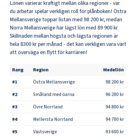
Lönen varierar kraftigt mellan olika regioner - var
du arbetar spelar verkligen roll för plånboken!
Östra
Mellansverige
toppar listan med
98 200 kr
, medan
Norra Mellansverige
har lägst lön med
89 900 kr
.
Skillnaden mellan högsta och lägsta regionen är
hela
8300 kr
per månad - det kan verkligen vara värt
att överväga en flytt för karriären!
Rang
Region
Medellön
#
1
Östra Mellansverige
98 200 kr
#
2
Småland med öarna
96 200 kr
#
3
Övre Norrland
94 800 kr
#
4
Mellersta Norrland
94 700 kr
#
5
Västsverige
93 600 kr