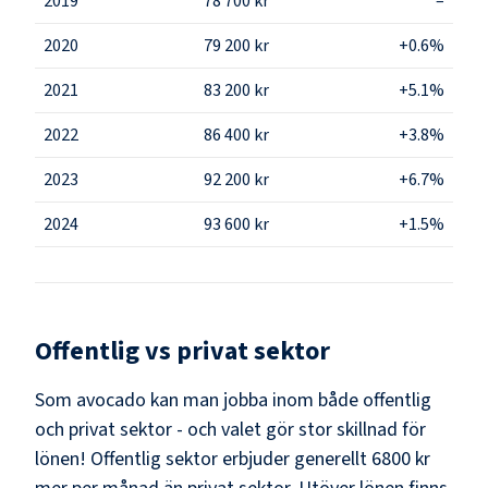
2019
78 700 kr
–
2020
79 200 kr
+0.6%
2021
83 200 kr
+5.1%
2022
86 400 kr
+3.8%
2023
92 200 kr
+6.7%
2024
93 600 kr
+1.5%
Offentlig vs privat sektor
Som
avocado
kan man jobba inom både offentlig
och privat sektor - och valet gör stor skillnad för
lönen!
Offentlig sektor erbjuder generellt 6800 kr