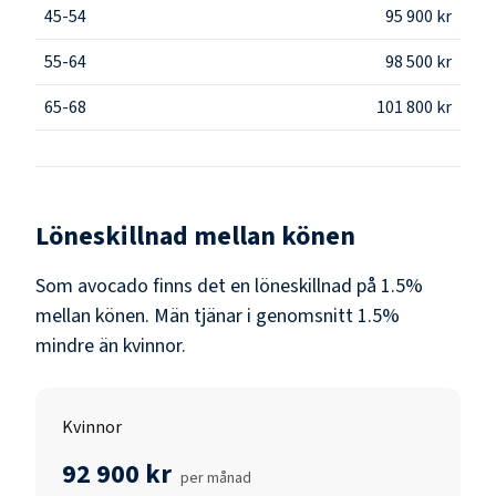
45-54
95 900 kr
55-64
98 500 kr
65-68
101 800 kr
Löneskillnad mellan könen
Som
avocado
finns det en löneskillnad på
1.5
%
mellan könen.
Män
tjänar i genomsnitt
1.5
%
mindre än
kvinnor
.
Kvinnor
92 900 kr
per månad