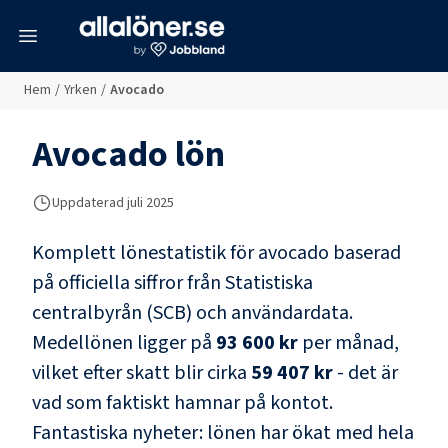
meny
Hem
/
Yrken
/
Avocado
Avocado
lön
Uppdaterad juli 2025
Komplett lönestatistik för
avocado
baserad
på officiella siffror från Statistiska
centralbyrån (SCB) och
användardata
.
Medellönen ligger på
93 600 kr
per månad,
vilket efter skatt blir cirka
59 407 kr
- det är
vad som faktiskt hamnar på kontot.
Fantastiska nyheter: lönen har ökat med hela