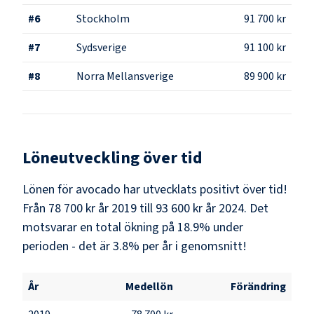
#
6
Stockholm
91 700 kr
#
7
Sydsverige
91 100 kr
#
8
Norra Mellansverige
89 900 kr
Löneutveckling över tid
Lönen för avocado har utvecklats positivt över tid!
Från 78 700 kr år 2019 till 93 600 kr år 2024. Det
motsvarar en total ökning på 18.9% under
perioden - det är 3.8% per år i genomsnitt!
År
Medellön
Förändring