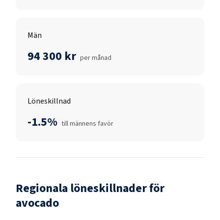
Män
94 300 kr
per månad
Löneskillnad
-1.5%
till männens favör
Regionala löneskillnader för
avocado