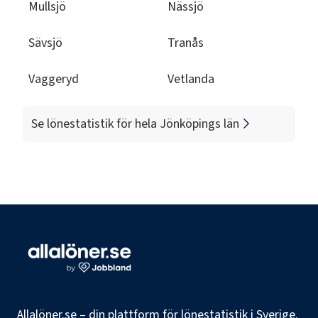
Mullsjö
Nässjö
Sävsjö
Tranås
Vaggeryd
Vetlanda
Se lönestatistik för hela
Jönköpings län
Allalöner.se – din plattform för lönestatistik i Sverige.