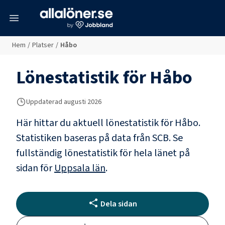
meny
Hem
/
Platser
/
Håbo
Lönestatistik för
Håbo
Uppdaterad
augusti 2026
Här hittar du aktuell lönestatistik för Håbo.
Statistiken baseras på data från SCB.
Se
fullständig lönestatistik för hela länet på
sidan för
Uppsala län
.
Dela sidan