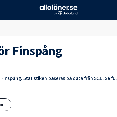
för
Finspång
r Finspång. Statistiken baseras på data från SCB.
Se fu
ön