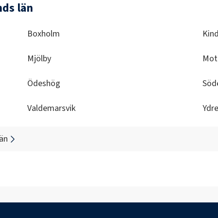
nds län
Boxholm
Kin
Mjölby
Mot
Ödeshög
Söd
Valdemarsvik
Ydr
län