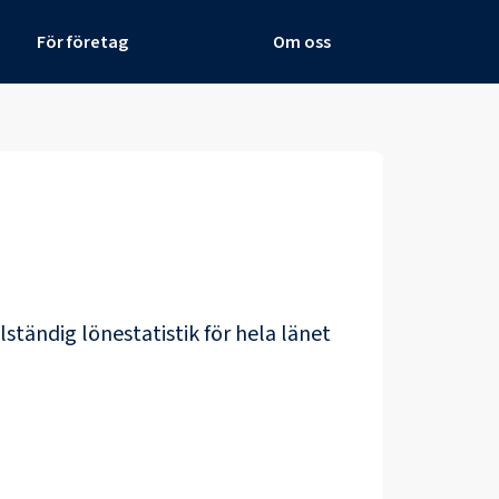
För företag
Om oss
llständig lönestatistik för hela länet