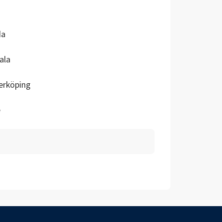
da
ala
erköping
e