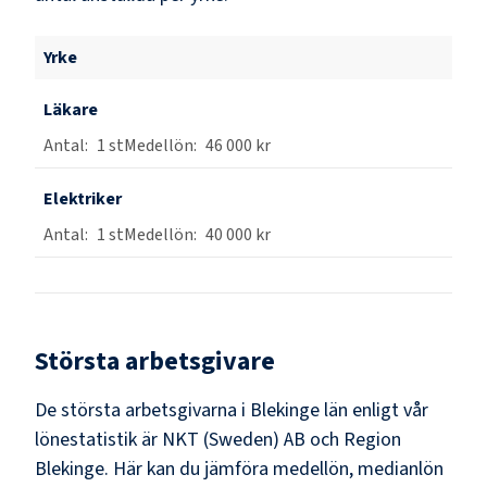
Yrke
Läkare
1
st
46 000 kr
Elektriker
1
st
40 000 kr
Största arbetsgivare
De största arbetsgivarna i
Blekinge län
enligt vår
lönestatistik är
NKT (Sweden) AB och Region
Blekinge
. Här kan du jämföra medellön, medianlön