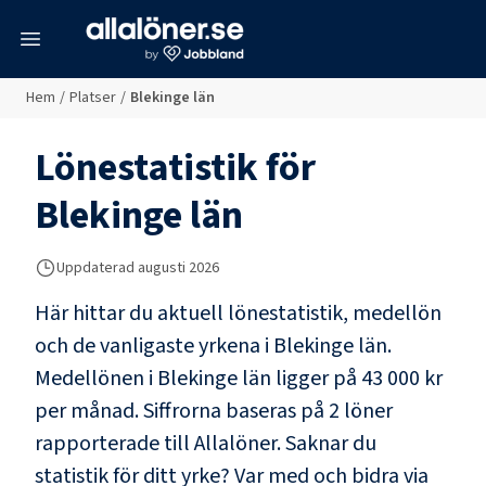
meny
Hem
/
Platser
/
Blekinge län
Lönestatistik för
Blekinge län
Uppdaterad
augusti 2026
Här hittar du aktuell lönestatistik, medellön
och de vanligaste yrkena i
Blekinge län
.
Medellönen i
Blekinge län
ligger på
43 000 kr
per månad. Siffrorna baseras på
2
löner
rapporterade till Allalöner. Saknar du
statistik för ditt yrke? Var med och bidra via