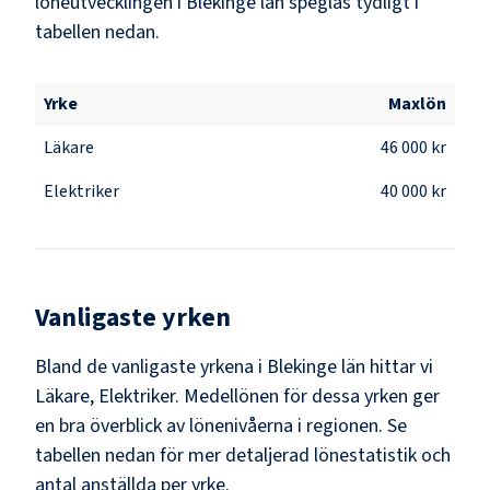
löneutvecklingen i
Blekinge län
speglas tydligt i
tabellen nedan.
Yrke
Maxlön
Läkare
46 000 kr
Elektriker
40 000 kr
Vanligaste yrken
Bland de vanligaste yrkena i
Blekinge län
hittar vi
Läkare, Elektriker
. Medellönen för dessa yrken ger
en bra överblick av lönenivåerna i regionen. Se
tabellen nedan för mer detaljerad lönestatistik och
antal anställda per yrke.