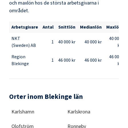
och maxlön hos de största arbetsgivarna i
området.
Arbetsgivare
Antal
Snittlön
Medianlön
Maxlön
NKT
40 000
1
40 000 kr
40 000 kr
(Sweden) AB
kr
Region
46 000
1
46 000 kr
46 000 kr
Blekinge
kr
Orter inom Blekinge län
Karlshamn
Karlskrona
Olofström
Ronneby