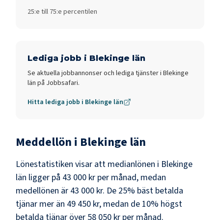
25:e till 75:e percentilen
Lediga jobb i
Blekinge län
Se aktuella jobbannonser och lediga tjänster i
Blekinge
län
på Jobbsafari.
Hitta lediga jobb i
Blekinge län
Meddellön i
Blekinge län
Lönestatistiken visar att medianlönen i
Blekinge
län
ligger på
43 000 kr
per månad, medan
medellönen är
43 000 kr
. De 25% bäst betalda
tjänar mer än
49 450 kr
, medan de 10% högst
betalda tjänar över
58 050 kr
per månad.