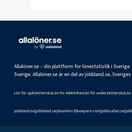
Allalöner.se – din plattform för lönestatistik i Sverig
Sverige. Allalöner.se är en del av jobbland.se, Sverige
Lön för sjuksköterska
Lön för elektriker
Lön för undersköterska
Lön
jobbland.no
|
jobbland.se
|
duunitori.fi
|
keeparo.com
|
jobbsafari.se
|
job
©
2026
Jobbland AB