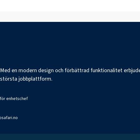
e. Med en modern design och förbättrad funktionalitet erbjuder
s största jobbplattform.
 för enhetschef
bsafari.no