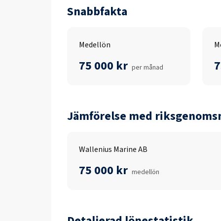
Snabbfakta
Medellön
M
75 000 kr
7
per månad
Jämförelse med riksgenomsn
Wallenius Marine AB
75 000 kr
medellön
Detaljerad lönestatistik