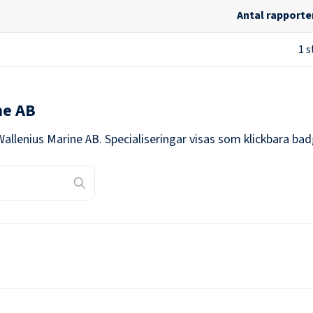
Antal rapporte
1
s
ne AB
Wallenius Marine AB
. Specialiseringar visas som klickbara ba