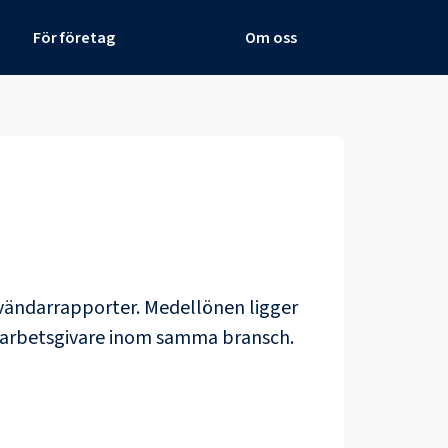
För företag
Om oss
nvändarrapporter
. Medellönen ligger
a arbetsgivare inom samma bransch.