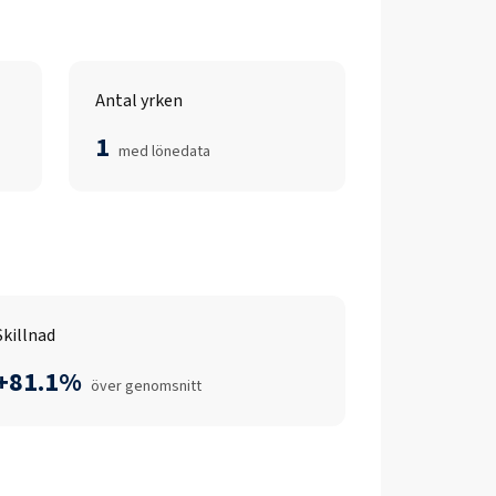
Antal yrken
1
med lönedata
Skillnad
+81.1%
över genomsnitt