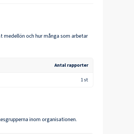
ögst medellön och hur många som arbetar
Antal rapporter
1
st
rkesgrupperna inom organisationen.