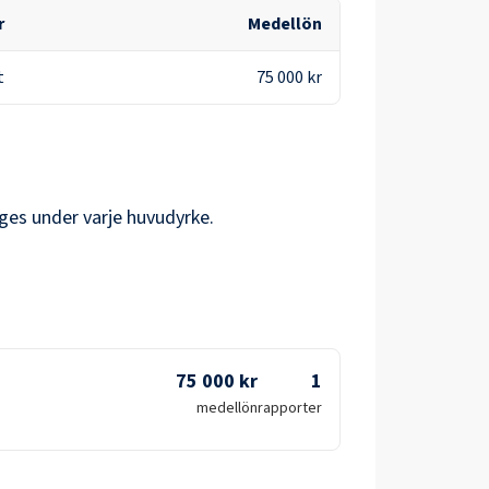
r
Medellön
t
75 000 kr
dges under varje huvudyrke.
75 000 kr
1
medellön
rapporter