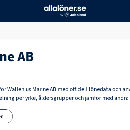
ine AB
för
Wallenius Marine AB
med officiell lönedata och a
elning per yrke, åldersgrupper och jämför med andr
ön