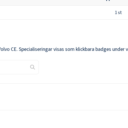
1
st
Volvo CE
. Specialiseringar visas som klickbara badges under 