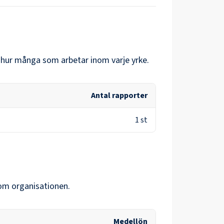
h hur många som arbetar inom varje yrke.
Antal rapporter
1
st
nom organisationen.
Medellön