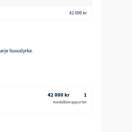
42 000 kr
varje huvudyrke.
42 000 kr
1
medellön
rapporter