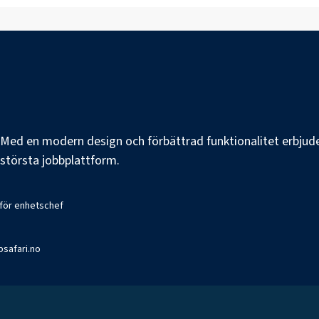
e. Med en modern design och förbättrad funktionalitet erbjuder
s största jobbplattform.
 för enhetschef
bsafari.no