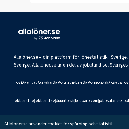
Allalöner.se – din plattform för lönestatistik i Sverig
Sverige. Allalöner.se är en del av jobbland.se, Sverige
Lön för sjuksköterska
Lön för elektriker
Lön för undersköterska
Lön
jobbland.no
|
jobbland.se
|
duunitori.fi
|
keeparo.com
|
jobbsafari.se
|
job
©
2026
Jobbland AB
Allalöner.se använder cookies för spårning och statistik.