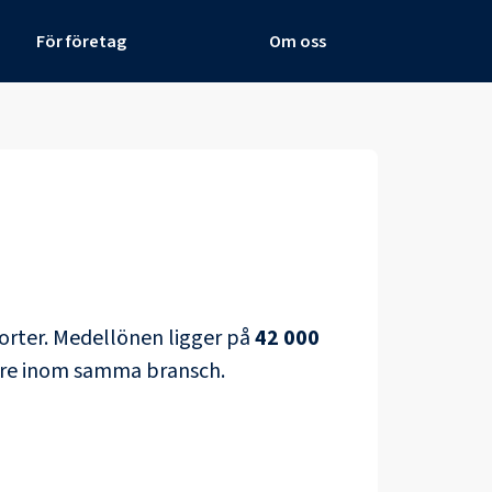
För företag
Om oss
orter
. Medellönen ligger på
42 000
vare inom samma bransch.