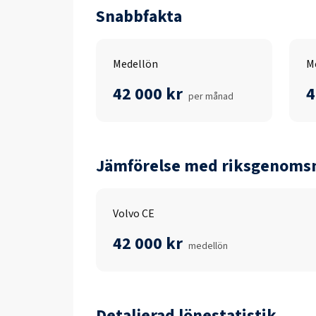
Snabbfakta
Medellön
M
42 000 kr
4
per månad
Jämförelse med riksgenomsn
Volvo CE
42 000 kr
medellön
Detaljerad lönestatistik