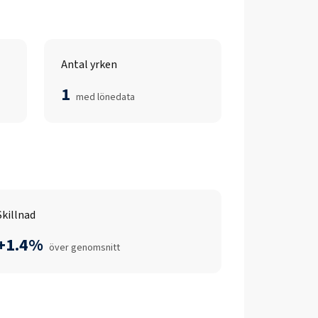
Antal yrken
1
med lönedata
Skillnad
+1.4%
över genomsnitt