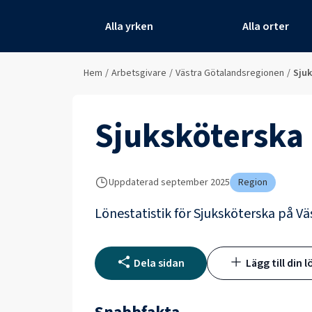
Alla yrken
Alla orter
Hem
/
Arbetsgivare
/
Västra Götalandsregionen
/
Sju
Sjuksköterska
Uppdaterad
september 2025
Region
Lönestatistik för
Sjuksköterska
på
Vä
Dela sidan
Lägg till din l