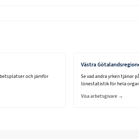
Västra Götalandsregion
rbetsplatser och jämför
Se vad andra yrken tjänar p
lönestatistik för hela orga
Visa arbetsgivare →