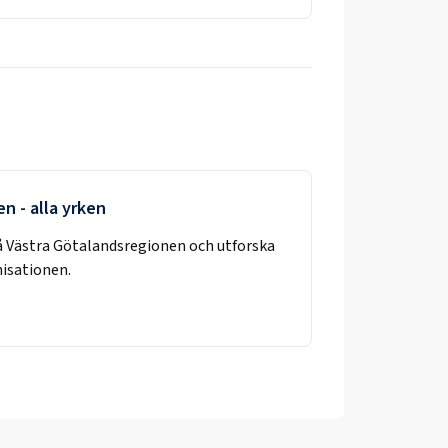
en
- alla yrken
å
Västra Götalandsregionen
och utforska
nisationen.