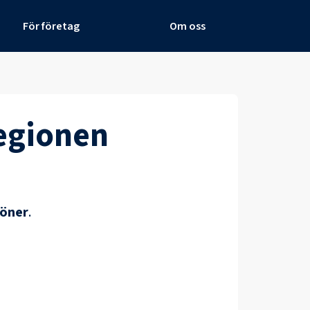
För företag
Om oss
egionen
löner
.