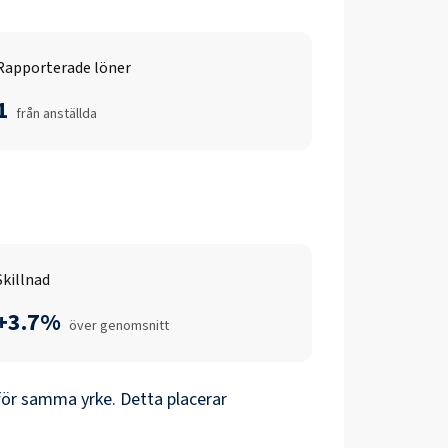
Rapporterade löner
1
från anställda
Skillnad
+3.7%
över genomsnitt
för samma yrke. Detta placerar