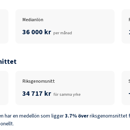
Medianlön
36 000 kr
per månad
ittet
Riksgenomsnitt
34 717 kr
för samma yrke
en
har en medellön som ligger
3.7
%
över
riksgenomsnittet 
onellt.