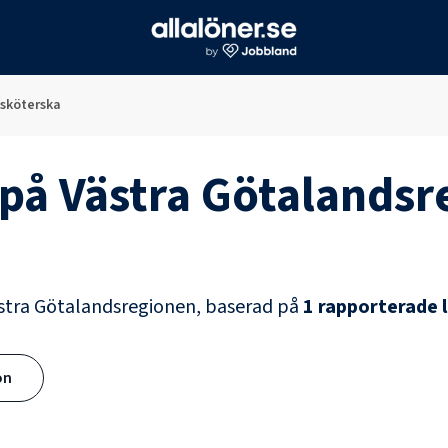
ksköterska
på
Västra Götalandsr
stra Götalandsregionen
, baserad på
1
rapporterade 
ön