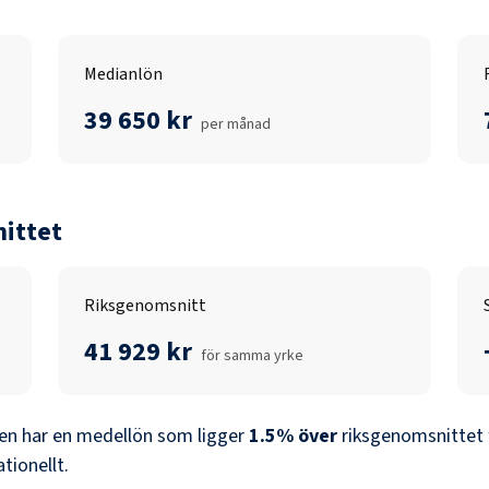
Medianlön
39 650 kr
per månad
ittet
Riksgenomsnitt
41 929 kr
för samma yrke
en
har en medellön som ligger
1.5
%
över
riksgenomsnittet 
ationellt.