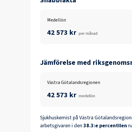
Snabbfakta
Medellön
42 573 kr
per månad
Jämförelse med riksgenomsn
Västra Götalandsregionen
42 573 kr
medellön
Sjukhuskemist
på
Västra Götalandsregion
arbetsgivaren i den
38.3
:e percentilen
n