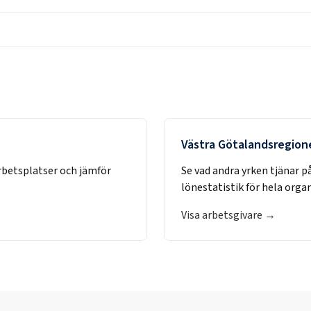
Västra Götalandsregion
rbetsplatser och jämför
Se vad andra yrken tjänar p
lönestatistik för hela orga
Visa arbetsgivare →