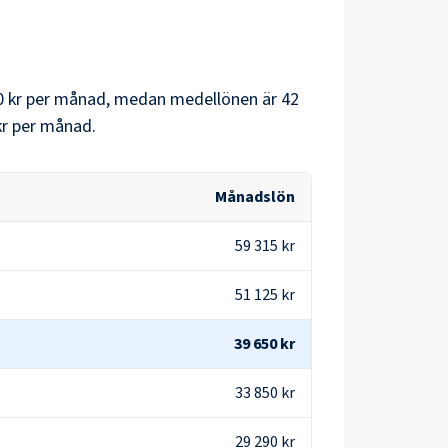
 kr
per månad, medan medellönen är
42
kr
per månad.
Månadslön
59 315 kr
51 125 kr
39 650 kr
33 850 kr
29 290 kr