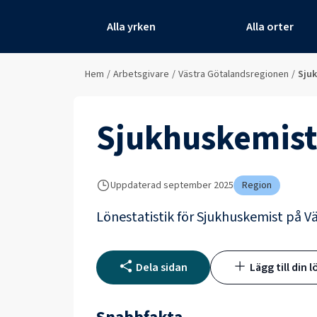
Alla yrken
Alla orter
Hem
/
Arbetsgivare
/
Västra Götalandsregionen
/
Sju
Sjukhuskemis
Uppdaterad
september 2025
Region
Lönestatistik för
Sjukhuskemist
på
V
Dela sidan
Lägg till din l