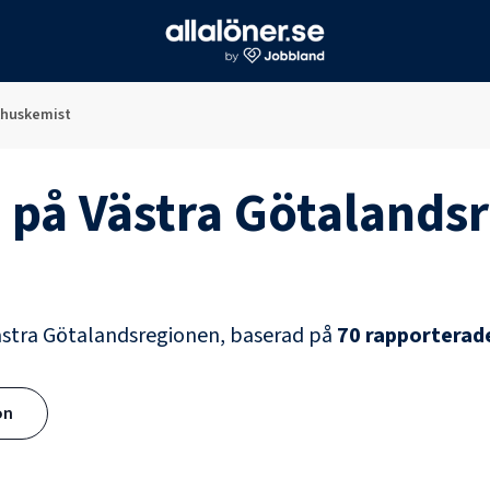
khuskemist
t
på
Västra Götalands
ästra Götalandsregionen
, baserad på
70
rapporterade
ön