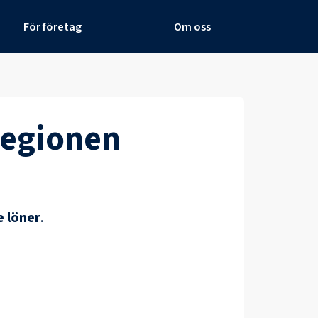
För företag
Om oss
regionen
 löner
.