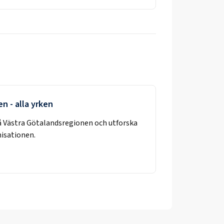
en
- alla yrken
å
Västra Götalandsregionen
och utforska
nisationen.