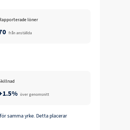
Rapporterade löner
70
från anställda
Skillnad
+1.5%
över genomsnitt
för samma yrke. Detta placerar