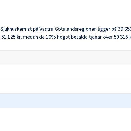
r
Sjukhuskemist
på
Västra Götalandsregionen
ligger på
39 650
51 125 kr
, medan de 10% högst betalda tjänar över
59 315 