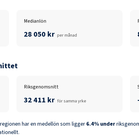
Medianlön
28 050 kr
per månad
ittet
Riksgenomsnitt
32 411 kr
för samma yrke
sregionen
har en medellön som ligger
6.4
%
under
riksgenom
ationellt.