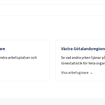
are
Västra Götalandsregion
andra arbetsplatser och
Se vad andra yrken tjänar p
lönestatistik för hela orga
Visa arbetsgivare →