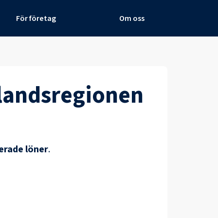
För företag
Om oss
landsregionen
erade löner
.