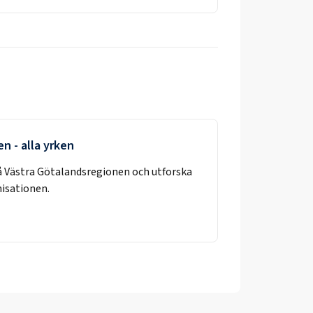
en
- alla yrken
å
Västra Götalandsregionen
och utforska
nisationen.