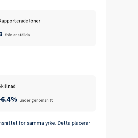
Rapporterade löner
8
från anställda
Skillnad
-6.4%
under genomsnitt
snittet för samma yrke. Detta placerar