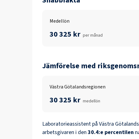
Snabbfakta
Medellön
30 325 kr
per månad
Jämförelse med riksgenomsn
Västra Götalandsregionen
30 325 kr
medellön
Laboratorieassistent
på
Västra Götaland
arbetsgivaren i den
30.4
:e percentilen
n