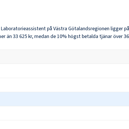
r
Laboratorieassistent
på
Västra Götalandsregionen
ligger p
mer än
33 625 kr
, medan de 10% högst betalda tjänar över
36