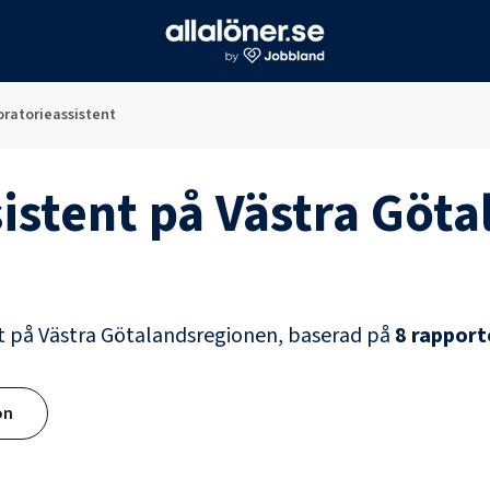
ratorieassistent
istent
på
Västra Göta
t
på
Västra Götalandsregionen
, baserad på
8
rapport
ön