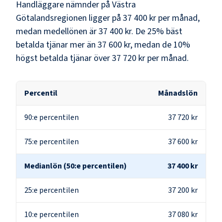
Handläggare nämnder
på
Västra
Götalandsregionen
ligger på
37 400 kr
per månad,
medan medellönen är
37 400 kr
. De 25% bäst
betalda tjänar mer än
37 600 kr
, medan de 10%
högst betalda tjänar över
37 720 kr
per månad.
Percentil
Månadslön
90:e percentilen
37 720 kr
75:e percentilen
37 600 kr
Medianlön (50:e percentilen)
37 400 kr
25:e percentilen
37 200 kr
10:e percentilen
37 080 kr