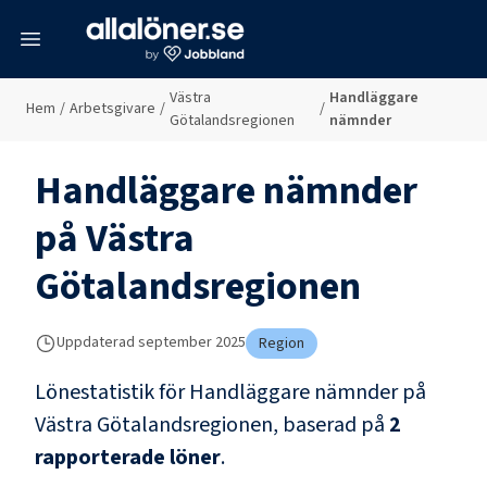
meny
Västra
Handläggare
Hem
/
Arbetsgivare
/
/
Götalandsregionen
nämnder
Handläggare nämnder
på
Västra
Götalandsregionen
Uppdaterad
september 2025
Region
Lönestatistik för
Handläggare nämnder
på
Västra Götalandsregionen
, baserad på
2
rapporterade löner
.