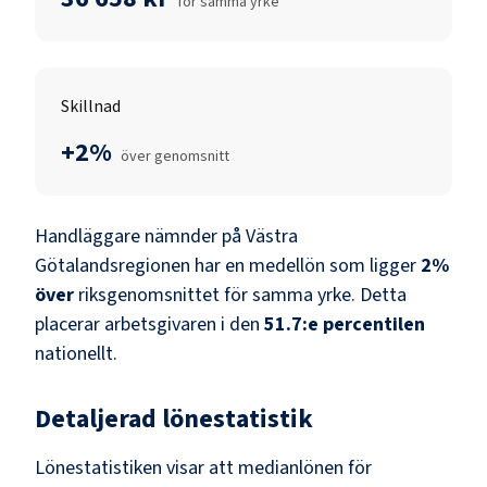
för samma yrke
Skillnad
+2%
över genomsnitt
Handläggare nämnder
på
Västra
Götalandsregionen
har en medellön som ligger
2
%
över
riksgenomsnittet för samma yrke. Detta
placerar arbetsgivaren i den
51.7
:e percentilen
nationellt.
Detaljerad lönestatistik
Lönestatistiken visar att medianlönen för