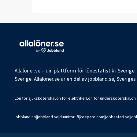
Allalöner.se – din plattform för lönestatistik i Sverig
Sverige. Allalöner.se är en del av jobbland.se, Sverige
Lön för sjuksköterska
Lön för elektriker
Lön för undersköterska
Lön
jobbland.no
|
jobbland.se
|
duunitori.fi
|
keeparo.com
|
jobbsafari.se
|
job
©
2026
Jobbland AB