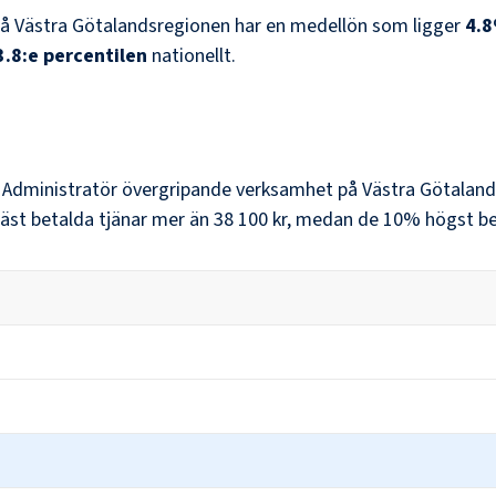
å
Västra Götalandsregionen
har en medellön som ligger
4.8
3.8
:e percentilen
nationellt.
r
Administratör övergripande verksamhet
på
Västra Götalan
äst betalda tjänar mer än
38 100 kr
, medan de 10% högst bet