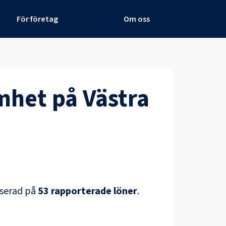
För företag
Om oss
amhet
på
Västra
aserad på
53
rapporterade löner
.