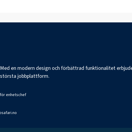
e. Med en modern design och förbättrad funktionalitet erbjuder
s största jobbplattform.
 för enhetschef
bsafari.no