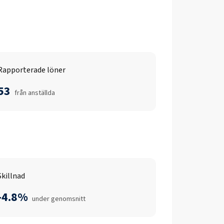
Rapporterade löner
53
från anställda
Skillnad
-4.8%
under genomsnitt