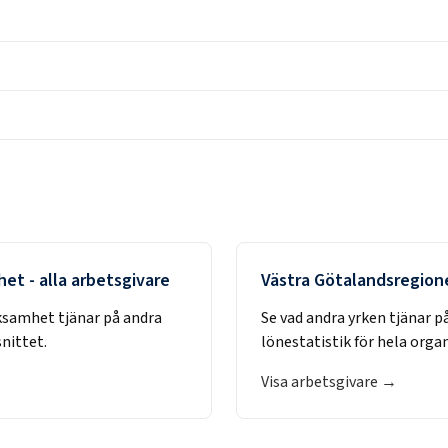
het
- alla arbetsgivare
Västra Götalandsregion
rksamhet
tjänar på andra
Se vad andra yrken tjänar p
nittet.
lönestatistik för hela orga
Visa arbetsgivare →