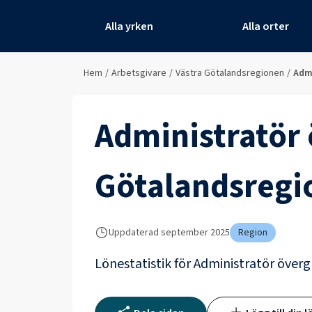
Alla yrken
Alla orter
Hem
/
Arbetsgivare
/
Västra Götalandsregionen
/
Adm
Administratör
Götalandsregi
Uppdaterad
september 2025
Region
Lönestatistik för
Administratör över