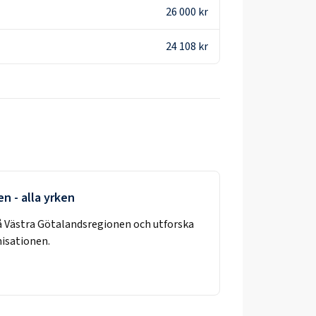
26 000 kr
24 108 kr
en
- alla yrken
å
Västra Götalandsregionen
och utforska
nisationen.