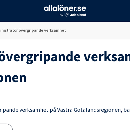
inistratör övergripande verksamhet
 övergripande verks
onen
gripande verksamhet
på
Västra Götalandsregionen
, b