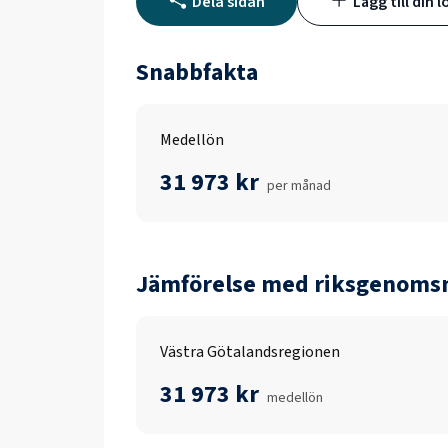
Dela sidan
Lägg till din l
Snabbfakta
Medellön
31 973 kr
per månad
Jämförelse med riksgenomsn
Västra Götalandsregionen
31 973 kr
medellön