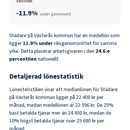
Skillnad
-11.9%
under genomsnitt
Städare
på
Västerås kommun
har en medellön som
ligger
11.9
%
under
riksgenomsnittet för samma
yrke. Detta placerar arbetsgivaren i den
24.6
:e
percentilen
nationellt.
Detaljerad lönestatistik
Lönestatistiken visar att medianlönen för
Städare
på
Västerås kommun
ligger på
22 400 kr
per
månad, medan medellönen är
22 396 kr
. De 25%
bäst betalda tjänar mer än
24 450 kr
, medan de
10% högst betalda tjänar över
25 680 kr
per
månad.