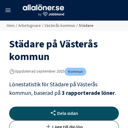
meny
Hem
/
Arbetsgivare
/
Västerås kommun
/
Städare
Städare
på
Västerås
kommun
Uppdaterad
september 2025
Kommun
Lönestatistik för
Städare
på
Västerås
kommun
, baserad på
3
rapporterade löner
.
Dela sidan
Lägg till din lön