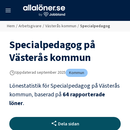
meny
Hem
/
Arbetsgivare
/
Västerås kommun
/
Specialpedagog
Specialpedagog
på
Västerås kommun
Uppdaterad
september 2025
Kommun
Lönestatistik för
Specialpedagog
på
Västerås
kommun
, baserad på
64
rapporterade
löner
.
Dela sidan