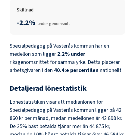
Skillnad
-2.2%
under genomsnitt
Specialpedagog
på
Västerås kommun
har en
medellön som ligger
2.2
%
under
riksgenomsnittet för samma yrke. Detta placerar
arbetsgivaren i den
40.4
:e percentilen
nationellt.
Detaljerad lönestatistik
Lönestatistiken visar att medianlönen för
Specialpedagog
på
Västerås kommun
ligger på
42
860 kr
per månad, medan medellönen är
42 898 kr
.
De 25% bäst betalda tjänar mer än
44 875 kr
,
medan de 10% högst betalda tjänar över
46 584 kr