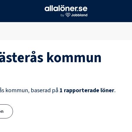
ästerås kommun
rås kommun
, baserad på
1
rapporterade löner
.
ön