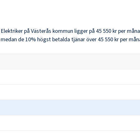
r
Elektriker
på
Västerås kommun
ligger på
45 550 kr
per måna
, medan de 10% högst betalda tjänar över
45 550 kr
per mån