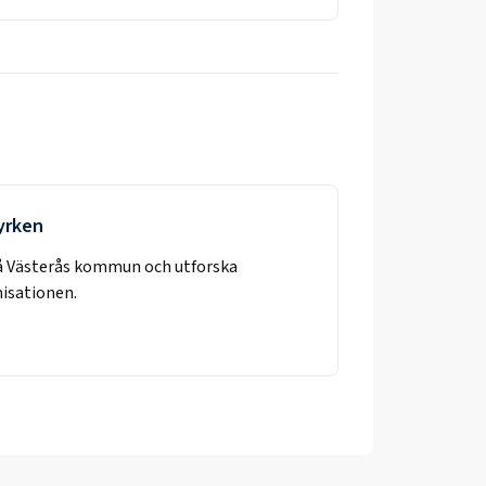
 yrken
å
Västerås kommun
och utforska
nisationen.