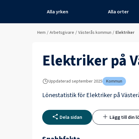
Alla yrken
Alla orter
Hem
/
Arbetsgivare
/
Västerås kommun
/
Elektriker
Elektriker
på
V
Uppdaterad
september 2025
Kommun
Lönestatistik för
Elektriker
på
Väste
Dela sidan
Lägg till din l