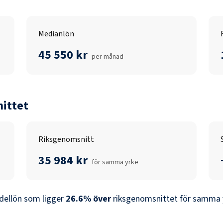
Medianlön
45 550 kr
per månad
ittet
Riksgenomsnitt
35 984 kr
för samma yrke
ellön som ligger
26.6
%
över
riksgenomsnittet för samma y