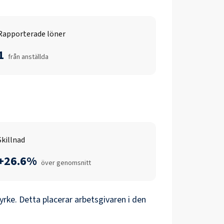
Rapporterade löner
1
från anställda
Skillnad
+26.6%
över genomsnitt
rke. Detta placerar arbetsgivaren i den