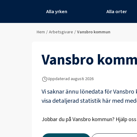
Alla yrken
Alla orter
Hem
/
Arbetsgivare
/
Vansbro kommun
Vansbro kom
Uppdaterad
augusti 2026
Vi saknar ännu lönedata för
Vansbro
visa detaljerad statistik här med me
Jobbar du på
Vansbro kommun
? Hjälp os