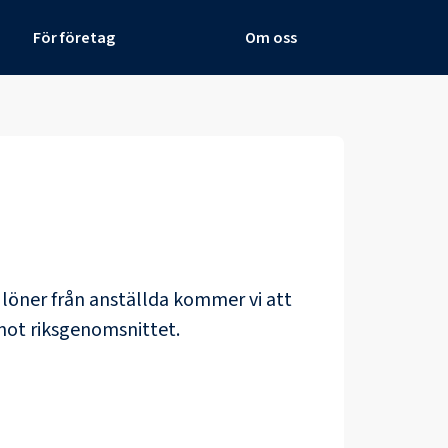
För företag
Om oss
e löner från anställda kommer vi att
mot riksgenomsnittet.