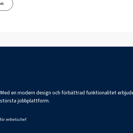
ön
e. Med en modern design och förbättrad funktionalitet erbjuder
s största jobbplattform.
 för enhetschef