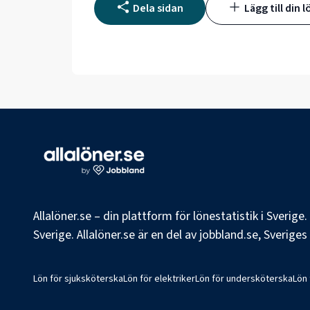
Dela sidan
Lägg till din l
Allalöner.se – din plattform för lönestatistik i Sverig
Sverige. Allalöner.se är en del av jobbland.se, Sverige
Lön för sjuksköterska
Lön för elektriker
Lön för undersköterska
Lön