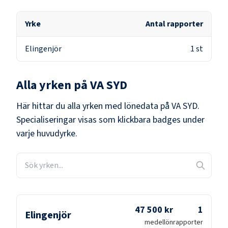
Yrke
Antal rapporter
Elingenjör
1
st
Alla yrken på
VA SYD
Här hittar du alla yrken med lönedata på
VA SYD
.
Specialiseringar visas som klickbara badges under
varje huvudyrke.
47 500 kr
1
Elingenjör
medellön
rapporter