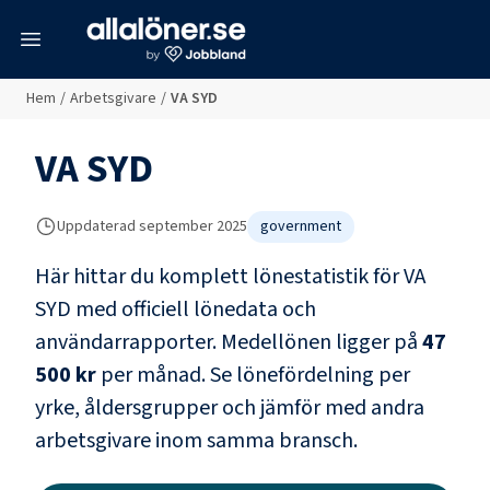
meny
Hem
/
Arbetsgivare
/
VA SYD
VA SYD
Uppdaterad
september 2025
government
Här hittar du komplett lönestatistik för
VA
SYD
med officiell lönedata och
användarrapporter
. Medellönen ligger på
47
500 kr
per månad.
Se lönefördelning per
yrke, åldersgrupper och jämför med andra
arbetsgivare inom samma bransch.