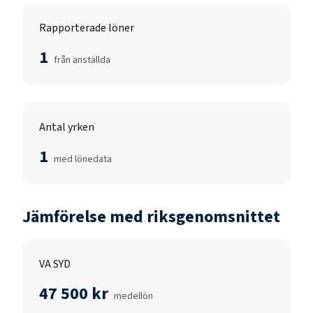
Rapporterade löner
1
från anställda
Antal yrken
1
med lönedata
Jämförelse med riksgenomsnittet
VA SYD
47 500 kr
medellön