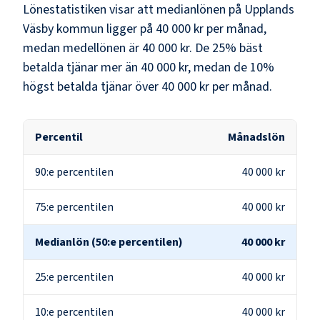
Lönestatistiken visar att medianlönen på
Upplands
Väsby kommun
ligger på
40 000 kr
per månad,
medan medellönen är
40 000 kr
. De 25% bäst
betalda tjänar mer än
40 000 kr
, medan de 10%
högst betalda tjänar över
40 000 kr
per månad.
Percentil
Månadslön
90:e percentilen
40 000 kr
75:e percentilen
40 000 kr
Medianlön (50:e percentilen)
40 000 kr
25:e percentilen
40 000 kr
10:e percentilen
40 000 kr