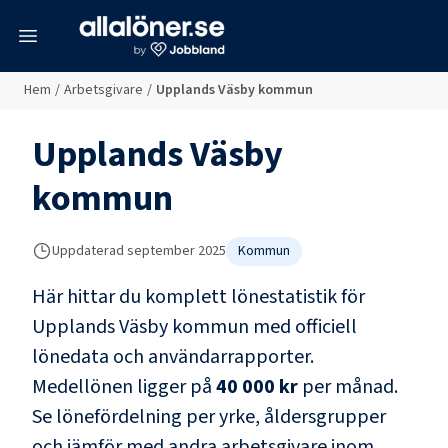
meny
Hem
/
Arbetsgivare
/
Upplands Väsby kommun
Upplands Väsby
kommun
Uppdaterad
september 2025
Kommun
Här hittar du komplett lönestatistik för
Upplands Väsby kommun
med officiell
lönedata och användarrapporter
.
Medellönen ligger på
40 000 kr
per månad.
Se lönefördelning per yrke, åldersgrupper
och jämför med andra arbetsgivare inom