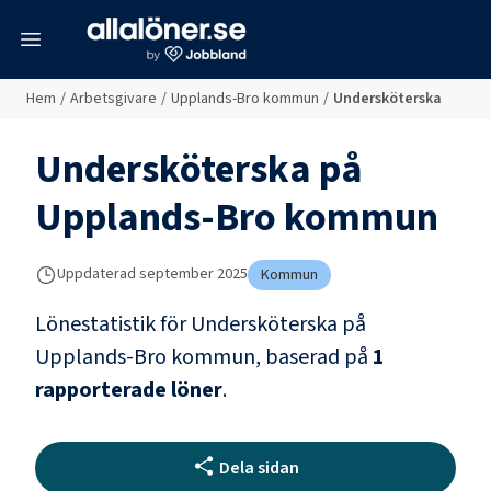
meny
Hem
/
Arbetsgivare
/
Upplands-Bro kommun
/
Undersköterska
Undersköterska
på
Upplands-Bro kommun
Uppdaterad
september 2025
Kommun
Lönestatistik för
Undersköterska
på
Upplands-Bro kommun
, baserad på
1
rapporterade löner
.
Dela sidan