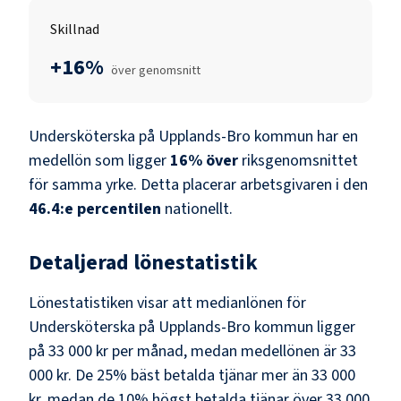
Skillnad
+16%
över genomsnitt
Undersköterska
på
Upplands-Bro kommun
har en
medellön som ligger
16
%
över
riksgenomsnittet
för samma yrke. Detta placerar arbetsgivaren i den
46.4
:e percentilen
nationellt.
Detaljerad lönestatistik
Lönestatistiken visar att medianlönen för
Undersköterska
på
Upplands-Bro kommun
ligger
på
33 000 kr
per månad, medan medellönen är
33
000 kr
. De 25% bäst betalda tjänar mer än
33 000
kr
, medan de 10% högst betalda tjänar över
33 000