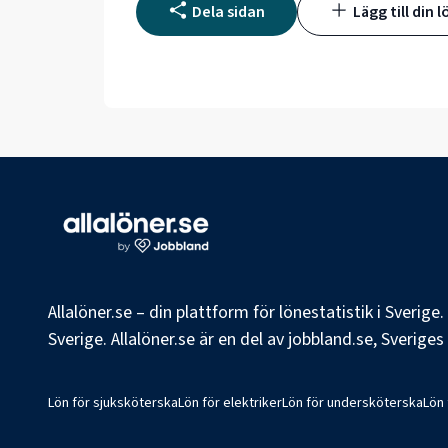
Dela sidan
Lägg till din l
Allalöner.se – din plattform för lönestatistik i Sverig
Sverige. Allalöner.se är en del av jobbland.se, Sverige
Lön för sjuksköterska
Lön för elektriker
Lön för undersköterska
Lön