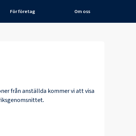
För företag
Om oss
löner från anställda kommer vi att visa
riksgenomsnittet.