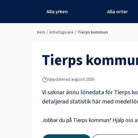
Alla yrken
Alla orter
Hem
/
Arbetsgivare
/
Tierps kommun
Tierps kommu
Uppdaterad
augusti 2026
Vi saknar ännu lönedata för
Tierps 
detaljerad statistik här med medell
Jobbar du på
Tierps kommun
? Hjälp oss 