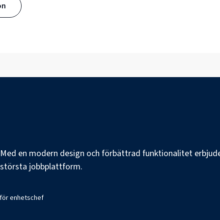
ön
e. Med en modern design och förbättrad funktionalitet erbjuder
s största jobbplattform.
 för enhetschef