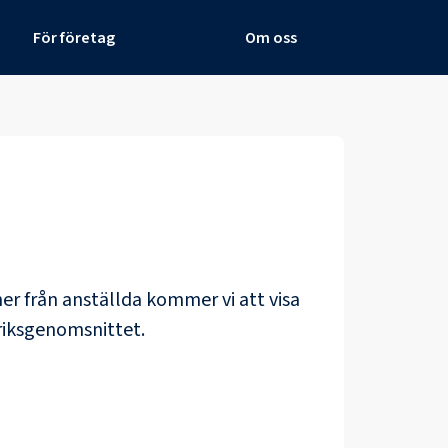
För företag
Om oss
öner från anställda kommer vi att visa
riksgenomsnittet.