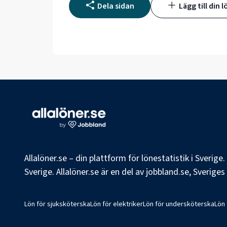
Dela sidan
Lägg till din l
Allalöner.se – din plattform för lönestatistik i Sverig
Sverige. Allalöner.se är en del av jobbland.se, Sverige
Lön för sjuksköterska
Lön för elektriker
Lön för undersköterska
Lön