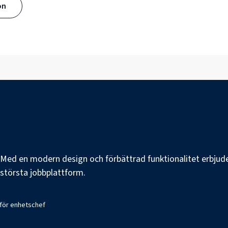
ön
e. Med en modern design och förbättrad funktionalitet erbjuder
s största jobbplattform.
 för enhetschef