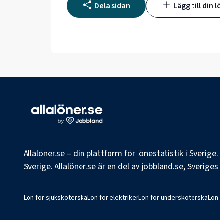
Dela sidan
Lägg till din l
Allalöner.se – din plattform för lönestatistik i Sverig
Sverige. Allalöner.se är en del av jobbland.se, Sverige
Lön för sjuksköterska
Lön för elektriker
Lön för undersköterska
Lön