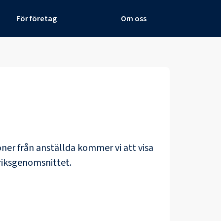
För företag
Om oss
löner från anställda kommer vi att visa
riksgenomsnittet.