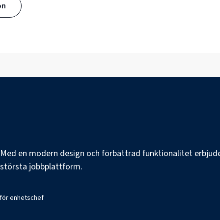
ön
e. Med en modern design och förbättrad funktionalitet erbjuder
s största jobbplattform.
 för enhetschef