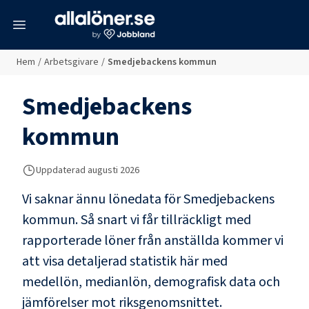
meny
Hem
/
Arbetsgivare
/
Smedjebackens kommun
Smedjebackens
kommun
Uppdaterad
augusti 2026
Vi saknar ännu lönedata för
Smedjebackens
kommun
. Så snart vi får tillräckligt med
rapporterade löner från anställda kommer vi
att visa detaljerad statistik här med
medellön, medianlön, demografisk data och
jämförelser mot riksgenomsnittet.