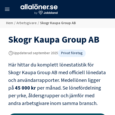
meny
Hem
/
Arbetsgivare
/
Skogr Kaupa Group AB
Skogr Kaupa Group AB
Uppdaterad
september 2025
Privat företag
Här hittar du komplett lönestatistik för
Skogr Kaupa Group AB
med officiell lönedata
och användarrapporter
. Medellönen ligger
på
45 000 kr
per månad.
Se lönefördelning
per yrke, åldersgrupper och jämför med
andra arbetsgivare inom samma bransch.