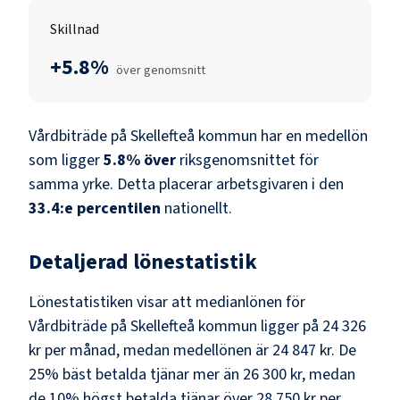
Skillnad
+5.8%
över genomsnitt
Vårdbiträde
på
Skellefteå kommun
har en medellön
som ligger
5.8
%
över
riksgenomsnittet för
samma yrke. Detta placerar arbetsgivaren i den
33.4
:e percentilen
nationellt.
Detaljerad lönestatistik
Lönestatistiken visar att medianlönen för
Vårdbiträde
på
Skellefteå kommun
ligger på
24 326
kr
per månad, medan medellönen är
24 847 kr
. De
25% bäst betalda tjänar mer än
26 300 kr
, medan
de 10% högst betalda tjänar över
28 750 kr
per