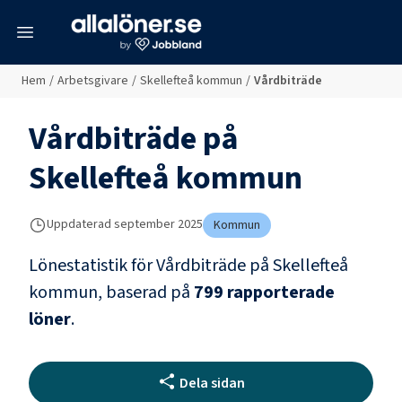
meny
Hem
/
Arbetsgivare
/
Skellefteå kommun
/
Vårdbiträde
Vårdbiträde
på
Skellefteå kommun
Uppdaterad
september 2025
Kommun
Lönestatistik för
Vårdbiträde
på
Skellefteå
kommun
, baserad på
799
rapporterade
löner
.
Dela sidan