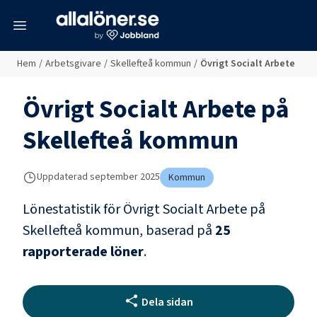
meny
Hem
/
Arbetsgivare
/
Skellefteå kommun
/
Övrigt Socialt Arbete
Övrigt Socialt Arbete
på
Skellefteå kommun
Uppdaterad
september 2025
Kommun
Lönestatistik för
Övrigt Socialt Arbete
på
Skellefteå kommun
, baserad på
25
rapporterade löner
.
Dela sidan