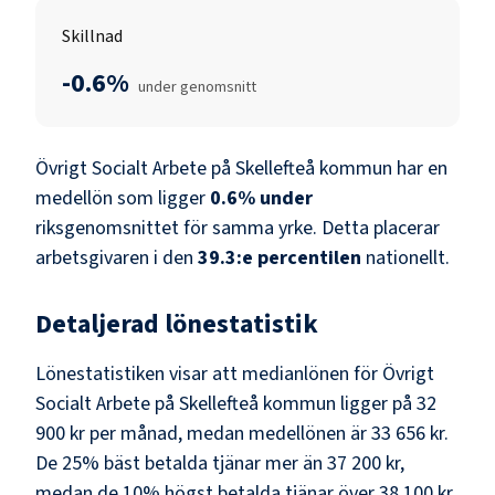
Skillnad
-0.6%
under genomsnitt
Övrigt Socialt Arbete
på
Skellefteå kommun
har en
medellön som ligger
0.6
%
under
riksgenomsnittet för samma yrke. Detta placerar
arbetsgivaren i den
39.3
:e percentilen
nationellt.
Detaljerad lönestatistik
Lönestatistiken visar att medianlönen för
Övrigt
Socialt Arbete
på
Skellefteå kommun
ligger på
32
900 kr
per månad, medan medellönen är
33 656 kr
.
De 25% bäst betalda tjänar mer än
37 200 kr
,
medan de 10% högst betalda tjänar över
38 100 kr