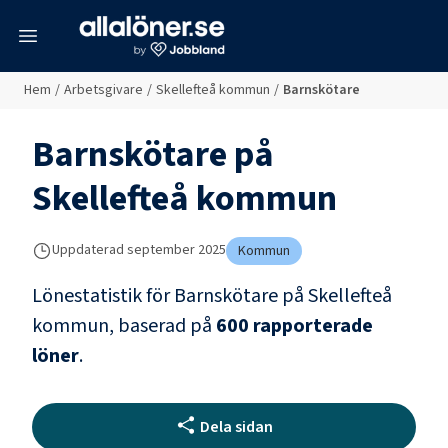
meny
Hem
/
Arbetsgivare
/
Skellefteå kommun
/
Barnskötare
Barnskötare
på
Skellefteå kommun
Uppdaterad
september 2025
Kommun
Lönestatistik för
Barnskötare
på
Skellefteå
kommun
, baserad på
600
rapporterade
löner
.
Dela sidan