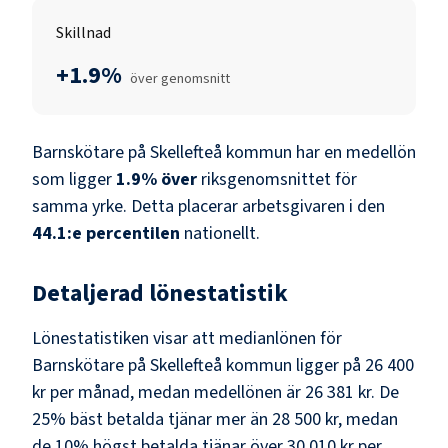
Skillnad
+1.9%
över genomsnitt
Barnskötare
på
Skellefteå kommun
har en medellön
som ligger
1.9
%
över
riksgenomsnittet för
samma yrke. Detta placerar arbetsgivaren i den
44.1
:e percentilen
nationellt.
Detaljerad lönestatistik
Lönestatistiken visar att medianlönen för
Barnskötare
på
Skellefteå kommun
ligger på
26 400
kr
per månad, medan medellönen är
26 381 kr
. De
25% bäst betalda tjänar mer än
28 500 kr
, medan
de 10% högst betalda tjänar över
30 010 kr
per