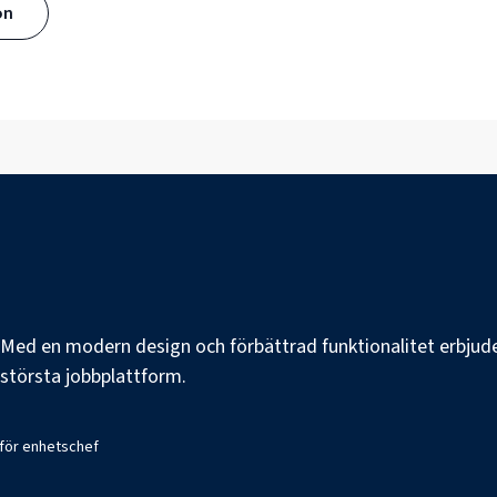
ön
e. Med en modern design och förbättrad funktionalitet erbjuder
s största jobbplattform.
 för enhetschef