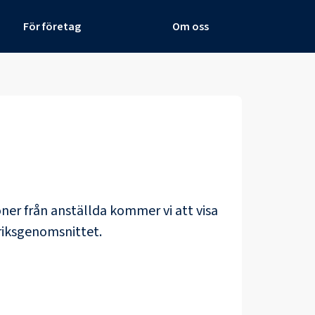
För företag
Om oss
löner från anställda kommer vi att visa
riksgenomsnittet.