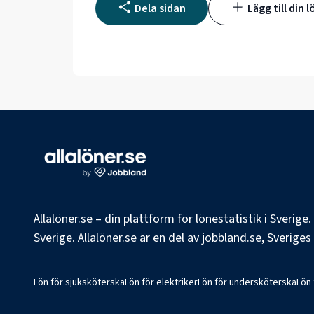
Dela sidan
Lägg till din l
Allalöner.se – din plattform för lönestatistik i Sverig
Sverige. Allalöner.se är en del av jobbland.se, Sverige
Lön för sjuksköterska
Lön för elektriker
Lön för undersköterska
Lön