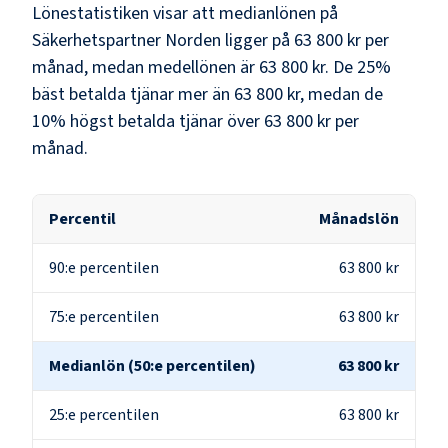
Lönestatistiken visar att medianlönen på
Säkerhetspartner Norden
ligger på
63 800 kr
per
månad, medan medellönen är
63 800 kr
. De 25%
bäst betalda tjänar mer än
63 800 kr
, medan de
10% högst betalda tjänar över
63 800 kr
per
månad.
Percentil
Månadslön
90:e percentilen
63 800 kr
75:e percentilen
63 800 kr
Medianlön (50:e percentilen)
63 800 kr
25:e percentilen
63 800 kr