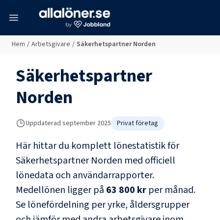
meny
Hem
/
Arbetsgivare
/
Säkerhetspartner Norden
Säkerhetspartner
Norden
Uppdaterad
september 2025
Privat företag
Här hittar du komplett lönestatistik för
Säkerhetspartner Norden
med officiell
lönedata och användarrapporter
.
Medellönen ligger på
63 800 kr
per månad.
Se lönefördelning per yrke, åldersgrupper
och jämför med andra arbetsgivare inom