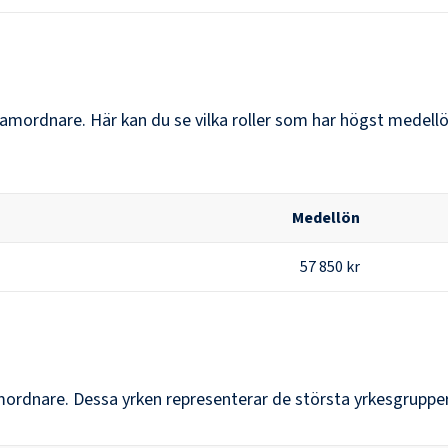
ssamordnare
. Här kan du se vilka roller som har högst medel
Medellön
57 850 kr
mordnare
. Dessa yrken representerar de största yrkesgrupp