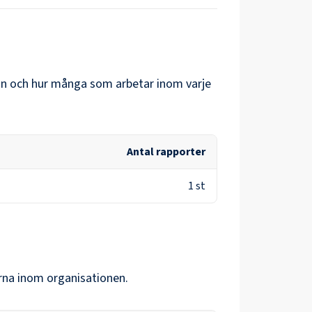
lön och hur många som arbetar inom varje
Antal rapporter
1
st
erna inom organisationen.