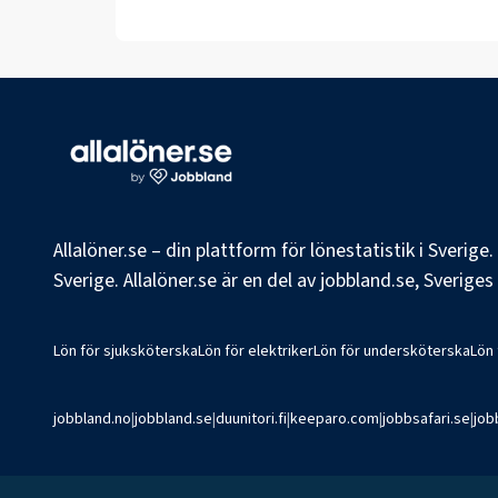
Allalöner.se – din plattform för lönestatistik i Sverig
Sverige. Allalöner.se är en del av jobbland.se, Sverige
Lön för sjuksköterska
Lön för elektriker
Lön för undersköterska
Lön
jobbland.no
|
jobbland.se
|
duunitori.fi
|
keeparo.com
|
jobbsafari.se
|
job
©
2026
Jobbland AB