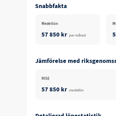
Snabbfakta
Medellön
M
57 850 kr
5
per månad
Jämförelse med riksgenomsn
RISE
57 850 kr
medellön
Detaljerad lönestatistik