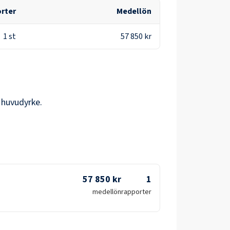
orter
Medellön
1
st
57 850 kr
e huvudyrke.
57 850 kr
1
medellön
rapporter