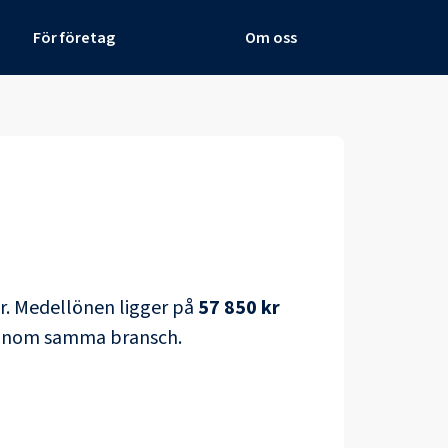
För företag
Om oss
r
. Medellönen ligger på
57 850 kr
e inom samma bransch.