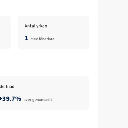
Antal yrken
1
med lönedata
Skillnad
+39.7%
över genomsnitt