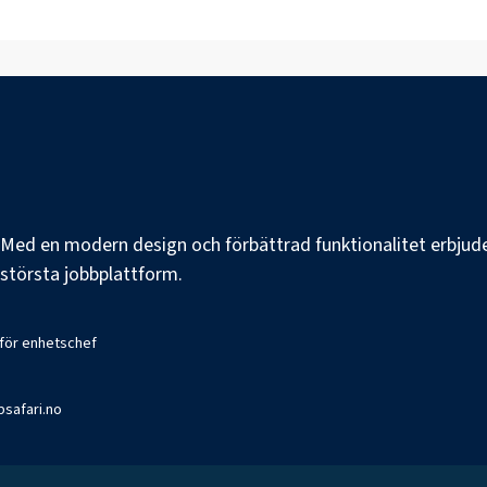
e. Med en modern design och förbättrad funktionalitet erbjuder
s största jobbplattform.
 för enhetschef
bsafari.no