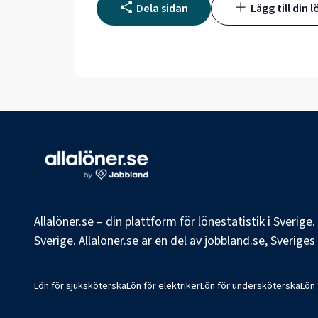
Dela sidan
Lägg till din l
Allalöner.se – din plattform för lönestatistik i Sverig
Sverige. Allalöner.se är en del av jobbland.se, Sverige
Lön för sjuksköterska
Lön för elektriker
Lön för undersköterska
Lön