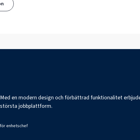
ön
e. Med en modern design och förbättrad funktionalitet erbjuder
s största jobbplattform.
 för enhetschef