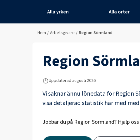
Alla yrken
Alla orter
Hem
/
Arbetsgivare
/
Region Sörmland
Region Sörml
Uppdaterad
augusti 2026
Vi saknar ännu lönedata för
Region S
visa detaljerad statistik här med me
Jobbar du på
Region Sörmland
? Hjälp os