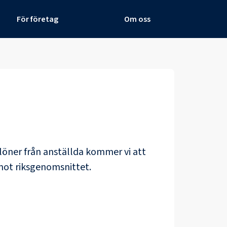
För företag
Om oss
e löner från anställda kommer vi att
mot riksgenomsnittet.