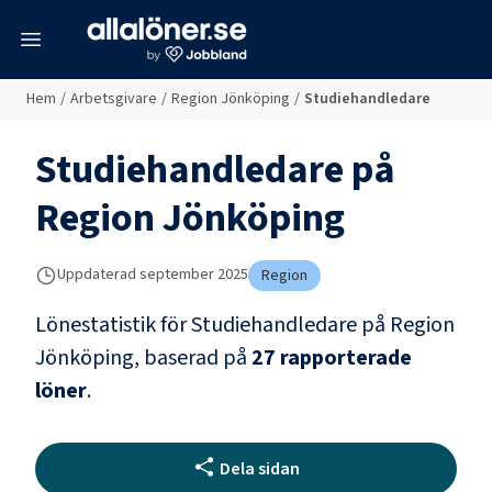
meny
Hem
/
Arbetsgivare
/
Region Jönköping
/
Studiehandledare
Studiehandledare
på
Region Jönköping
Uppdaterad
september 2025
Region
Lönestatistik för
Studiehandledare
på
Region
Jönköping
, baserad på
27
rapporterade
löner
.
Dela sidan