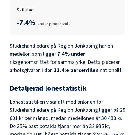
Skillnad
-7.4%
under genomsnitt
Studiehandledare
på
Region Jönköping
har en
medellön som ligger
7.4
%
under
riksgenomsnittet för samma yrke. Detta placerar
arbetsgivaren i den
33.4
:e percentilen
nationellt.
Detaljerad lönestatistik
Lönestatistiken visar att medianlönen för
Studiehandledare
på
Region Jönköping
ligger på
29
601 kr
per månad, medan medellönen är
30 488 kr
.
De 25% bäst betalda tjänar mer än
32 935 kr
,
medan de 10% högst betalda tjänar över
36 136 kr