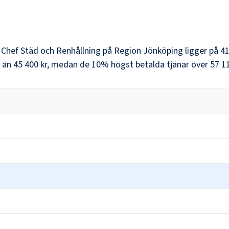
r
Chef Städ och Renhållning
på
Region Jönköping
ligger på
41
 än
45 400 kr
, medan de 10% högst betalda tjänar över
57 1