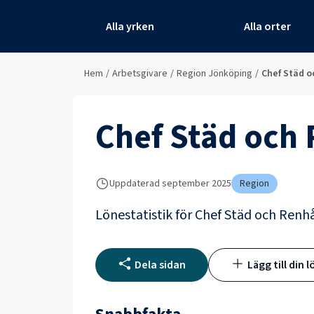
Alla yrken
Alla orter
Hem
/
Arbetsgivare
/
Region Jönköping
/
Chef Städ o
Chef Städ och 
Uppdaterad
september 2025
Region
Lönestatistik för
Chef Städ och Renhå
Dela sidan
Lägg till din l