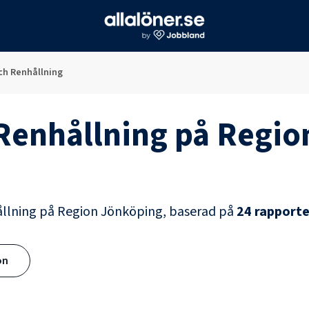
ch Renhållning
Renhållning
på
Regio
llning
på
Region Jönköping
, baserad på
24
rapporte
ön