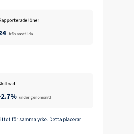
Rapporterade löner
24
från anställda
Skillnad
-2.7%
under genomsnitt
ttet för samma yrke. Detta placerar