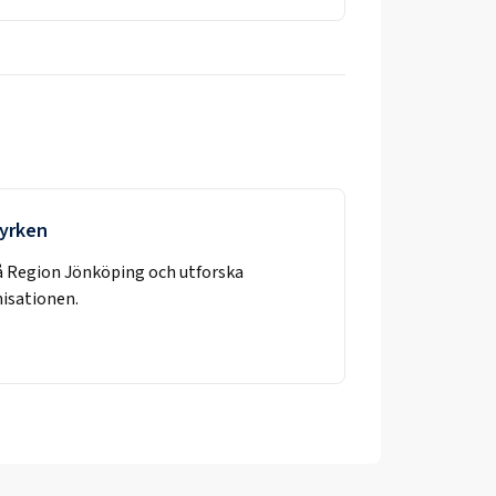
 yrken
å
Region Jönköping
och utforska
nisationen.