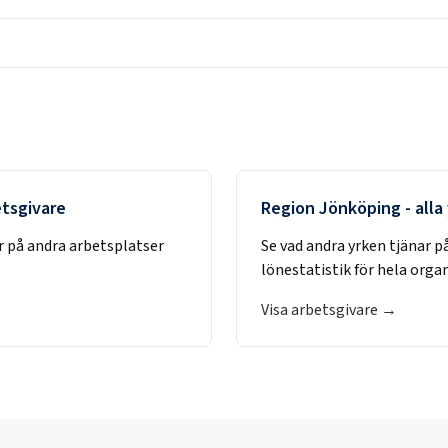
etsgivare
Region Jönköping
- alla
r på andra arbetsplatser
Se vad andra yrken tjänar p
lönestatistik för hela orga
Visa arbetsgivare →