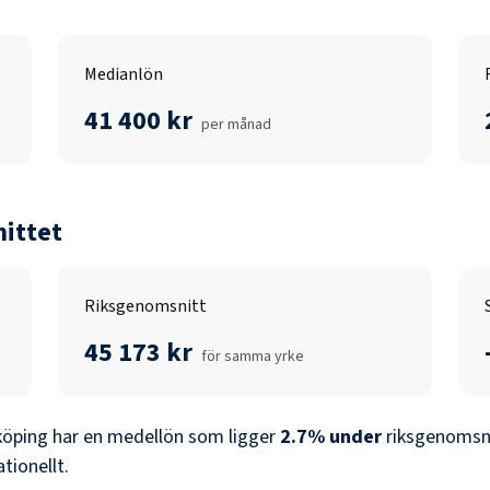
Medianlön
41 400 kr
per månad
ittet
Riksgenomsnitt
45 173 kr
för samma yrke
köping
har en medellön som ligger
2.7
%
under
riksgenomsni
ationellt.