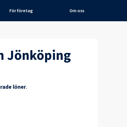
För företag
Om oss
n Jönköping
rade löner
.