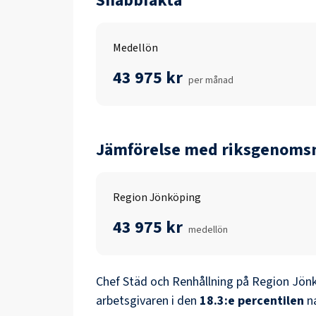
Snabbfakta
Medellön
43 975 kr
per månad
Jämförelse med riksgenomsn
Region Jönköping
43 975 kr
medellön
Chef Städ och Renhållning
på
Region Jön
arbetsgivaren i den
18.3
:e percentilen
n