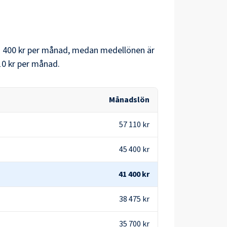
 400 kr
per månad, medan medellönen är
10 kr
per månad.
Månadslön
57 110 kr
45 400 kr
41 400 kr
38 475 kr
35 700 kr