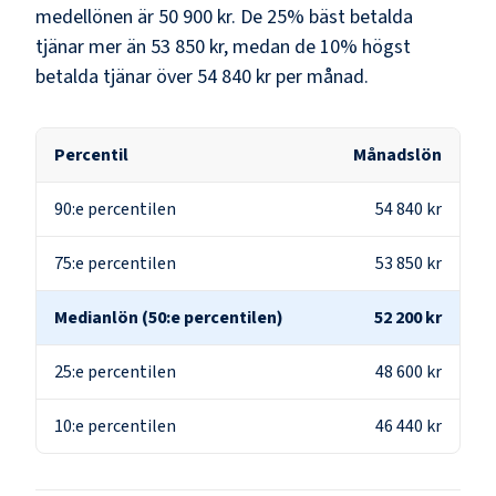
medellönen är
50 900 kr
. De 25% bäst betalda
tjänar mer än
53 850 kr
, medan de 10% högst
betalda tjänar över
54 840 kr
per månad.
Percentil
Månadslön
90:e percentilen
54 840 kr
75:e percentilen
53 850 kr
Medianlön (50:e percentilen)
52 200 kr
25:e percentilen
48 600 kr
10:e percentilen
46 440 kr