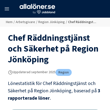
meny
Hem
/
Arbetsgivare
/
Region Jönköping
/
Chef Räddningst...
Chef Räddningstjänst
och Säkerhet
på
Region
Jönköping
Uppdaterad
september 2025
Region
Lönestatistik för
Chef Räddningstjänst och
Säkerhet
på
Region Jönköping
, baserad på
3
rapporterade löner
.