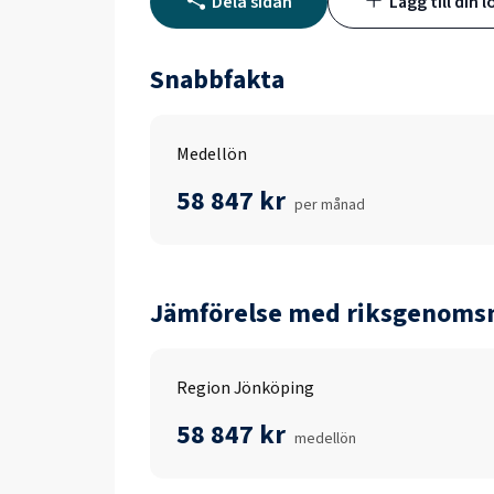
Dela sidan
Lägg till din l
Snabbfakta
Medellön
58 847 kr
per månad
Jämförelse med riksgenomsn
Region Jönköping
58 847 kr
medellön