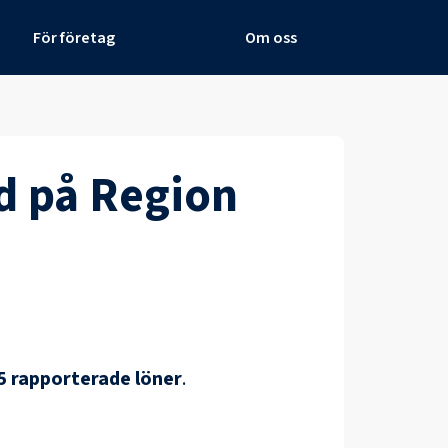
För företag
Om oss
d
på
Region
5
rapporterade löner
.