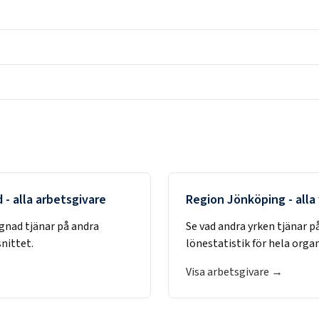
d
- alla arbetsgivare
Region Jönköping
- alla
ggnad
tjänar på andra
Se vad andra yrken tjänar p
nittet.
lönestatistik för hela orga
Visa arbetsgivare →