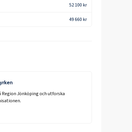
52 100 kr
49 660 kr
 yrken
å
Region Jönköping
och utforska
nisationen.