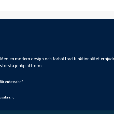
e. Med en modern design och förbättrad funktionalitet erbjuder
s största jobbplattform.
 för enhetschef
bsafari.no