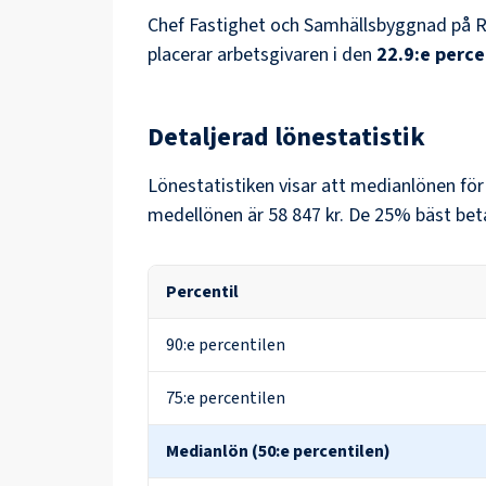
Chef Fastighet och Samhällsbyggnad
på
R
placerar arbetsgivaren i den
22.9
:e perce
Detaljerad lönestatistik
Lönestatistiken visar att medianlönen fö
medellönen är
58 847 kr
. De 25% bäst bet
Percentil
90:e percentilen
75:e percentilen
Medianlön (50:e percentilen)