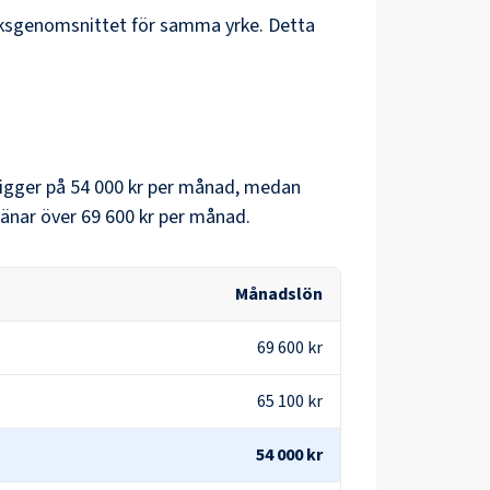
iksgenomsnittet för samma yrke. Detta
igger på
54 000 kr
per månad, medan
änar över
69 600 kr
per månad.
Månadslön
69 600 kr
65 100 kr
54 000 kr