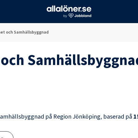
ghet och Samhällsbyggnad
t och Samhällsbyggna
 Samhällsbyggnad
på
Region Jönköping
, baserad på
1