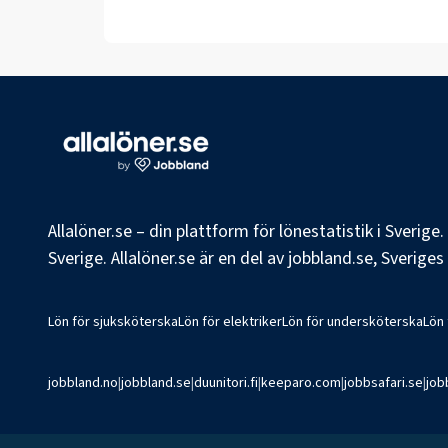
Allalöner.se – din plattform för lönestatistik i Sverig
Sverige. Allalöner.se är en del av jobbland.se, Sverige
Lön för sjuksköterska
Lön för elektriker
Lön för undersköterska
Lön
jobbland.no
|
jobbland.se
|
duunitori.fi
|
keeparo.com
|
jobbsafari.se
|
job
©
2026
Jobbland AB