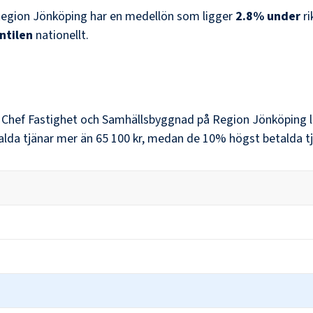
egion Jönköping
har en medellön som ligger
2.8
%
under
r
ntilen
nationellt.
r
Chef Fastighet och Samhällsbyggnad
på
Region Jönköping
l
alda tjänar mer än
65 100 kr
, medan de 10% högst betalda tj