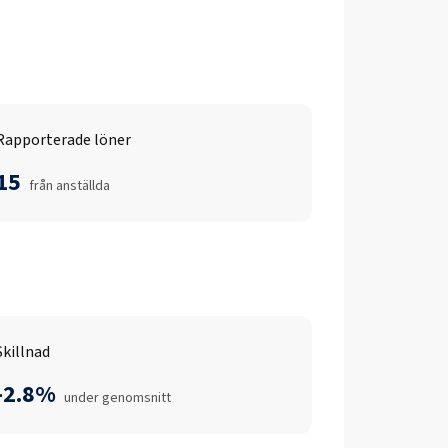
Rapporterade löner
15
från anställda
Skillnad
-2.8%
under genomsnitt