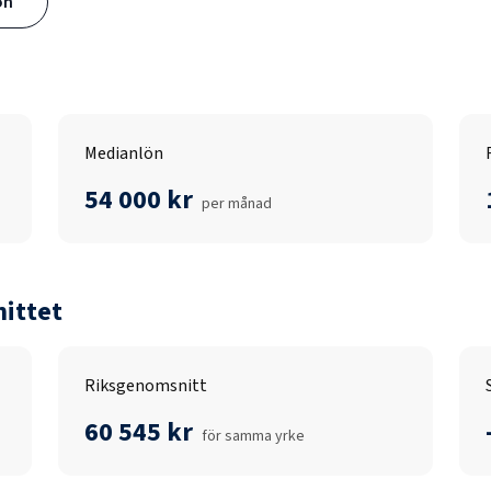
ön
Medianlön
54 000 kr
per månad
ittet
Riksgenomsnitt
60 545 kr
för samma yrke